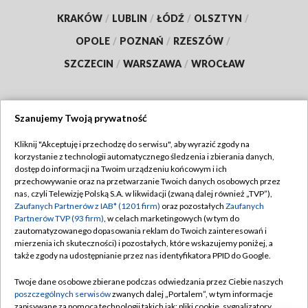
KRAKÓW
/
LUBLIN
/
ŁÓDŹ
/
OLSZTYN
/
OPOLE
/
POZNAŃ
/
RZESZÓW
/
SZCZECIN
/
WARSZAWA
/
WROCŁAW
Szanujemy Twoją prywatność
Dołącz do nas:
Kliknij "Akceptuję i przechodzę do serwisu", aby wyrazić zgody na
korzystanie z technologii automatycznego śledzenia i zbierania danych,
TVP
dostęp do informacji na Twoim urządzeniu końcowym i ich
Abonament TVP
przechowywanie oraz na przetwarzanie Twoich danych osobowych przez
Regulamin TVP
nas, czyli Telewizję Polską S.A. w likwidacji (zwaną dalej również „TVP”),
Emisja w TVP
Polityka prywatności
Zaufanych Partnerów z IAB* (1201 firm)
oraz pozostałych
Zaufanych
Partnerów TVP (93 firm)
, w celach marketingowych (w tym do
Centrum informacji TVP
Moje zgody
zautomatyzowanego dopasowania reklam do Twoich zainteresowań i
mierzenia ich skuteczności) i pozostałych, które wskazujemy poniżej, a
Naziemna Telewizja Cyfrowa
Pomoc
także zgody na udostępnianie przez nas identyfikatora PPID do Google.
Sklep TVP
Biuro reklamy
Twoje dane osobowe zbierane podczas odwiedzania przez Ciebie naszych
Rada Programowa
Kontakt
poszczególnych serwisów
zwanych dalej „Portalem”, w tym informacje
zapisywane za pomocą technologii takich jak: pliki cookie, sygnalizatory