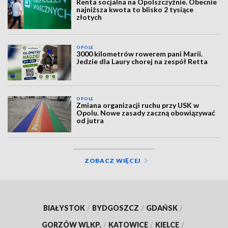
Renta socjalna na Opolszczyźnie. Obecnie
najniższa kwota to blisko 2 tysiące
złotych
OPOLE
3000 kilometrów rowerem pani Marii.
Jedzie dla Laury chorej na zespół Retta
OPOLE
Zmiana organizacji ruchu przy USK w
Opolu. Nowe zasady zaczną obowiązywać
od jutra
ZOBACZ WIĘCEJ
BIAŁYSTOK
/
BYDGOSZCZ
/
GDAŃSK
/
GORZÓW WLKP.
/
KATOWICE
/
KIELCE
/