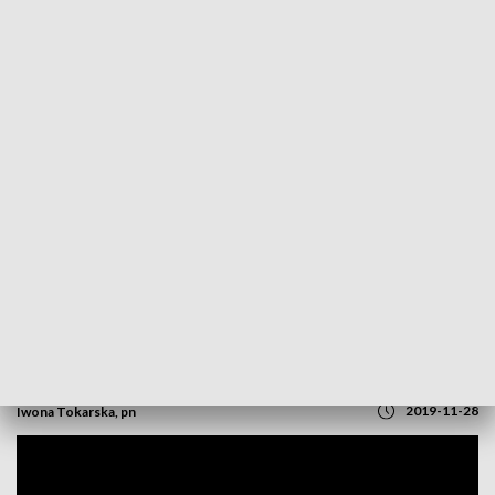
POWRÓT DO
OPOLE
TVP REGIONY
Kaczorownia w remoncie. Podopieczni
"Barki" zamieszkają w nowych pokojach
2019-11-28
Iwona Tokarska, pn