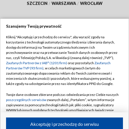
SZCZECIN
/
WARSZAWA
/
WROCŁAW
Szanujemy Twoją prywatność
Dołącz do nas:
Kliknij "Akceptuję i przechodzę do serwisu", aby wyrazić zgody na
korzystanie z technologii automatycznego śledzenia i zbierania danych,
TVP
dostęp do informacji na Twoim urządzeniu końcowym i ich
Abonament TVP
przechowywanie oraz na przetwarzanie Twoich danych osobowych przez
Regulamin TVP
nas, czyli Telewizję Polską S.A. w likwidacji (zwaną dalej również „TVP”),
Emisja w TVP
Zaufanych Partnerów z IAB* (1201 firm)
oraz pozostałych
Zaufanych
Polityka prywatności
Partnerów TVP (93 firm)
, w celach marketingowych (w tym do
Centrum informacji TVP
Moje zgody
zautomatyzowanego dopasowania reklam do Twoich zainteresowań i
mierzenia ich skuteczności) i pozostałych, które wskazujemy poniżej, a
Naziemna Telewizja Cyfrowa
Pomoc
także zgody na udostępnianie przez nas identyfikatora PPID do Google.
Sklep TVP
Biuro reklamy
Twoje dane osobowe zbierane podczas odwiedzania przez Ciebie naszych
Rada Programowa
poszczególnych serwisów
zwanych dalej „Portalem”, w tym informacje
Kontakt
zapisywane za pomocą technologii takich jak: pliki cookie, sygnalizatory
System NOS
WWW lub innych podobnych technologii umożliwiających świadczenie
dopasowanych i bezpiecznych usług, personalizację treści oraz reklam,
Informacje o nadawcy
Kanały
udostępnianie funkcji mediów społecznościowych oraz analizowanie
Akceptuję i przechodzę do serwisu
ruchu w Internecie.
Program dla prasy