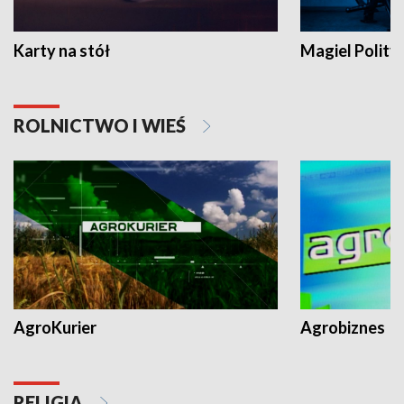
Karty na stół
Magiel Polity
ROLNICTWO I WIEŚ
AgroKurier
Agrobiznes
RELIGIA