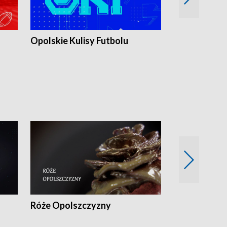
Opolskie Kulisy Futbolu
Złote chwile
sportu
Róże Opolszczyzny
Czas report