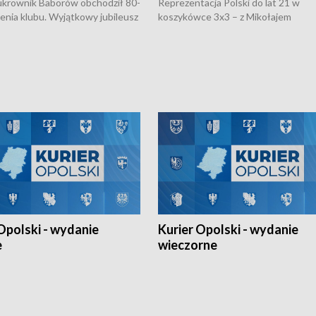
rownik Baborów obchodził 80-
Reprezentacja Polski do lat 21 w
nienia klubu. Wyjątkowy jubileusz
koszykówce 3x3 – z Mikołajem
 na sportowo. W programie
Kowalczykiem z opolskiego AZS-u 
 turnieju eliminacyjnym
składzie - wygrała dwa z trzech tur
h Mistrzostw w siatkówce
w ramach Ligi Narodów. Rywalizacja
 amatorów w Opolu oraz o
odbyła się w węgierskim Szolnok.
lejarza Opole. Zapraszamy!
Opolski - wydanie
Kurier Opolski - wydanie
e
wieczorne