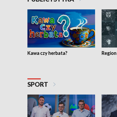
Kawa czy herbata?
Region
SPORT