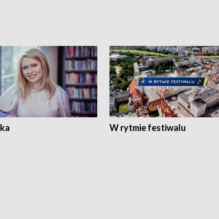
ka
W rytmie festiwalu