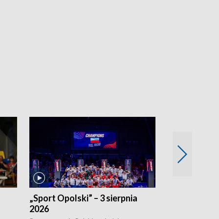
„Sport Opolski” – 3 sierpnia
„Sport Opolsk
2026
Reprezentacja P