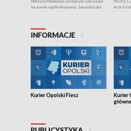
Wiktoria Madejska z kolejnym sukcesem
MGKS Cuk
na arenie ogólnokrajowej. Zawodniczka
lecie ist
Klubu Kolarskiego Ziemia Brzeska
odbył się
została podwójna Mistrzynią Polski
również o
Juniorów Młodszych w kolarstwie
Otwartyc
torowym.
plażowej
INFORMACJE
meczu Ko
Kurier Opolski Flesz
Kurier 
główn
PUBLICYSTYKA