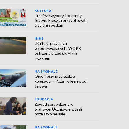
KULTURA
Trzeźwe wybory i rodzinny
festyn. Praszka przygotowała
trzy dni spotkań
INNE
„Kajtek” przyciąga
wypoczywających. WOPR
ostrzega przed ukrytym
ryzykiem
NA SYGNALE
Ogień przy przejeździe
kolejowym. Pożar w lesie pod
Jelową
EDUKACJA
Zawód sprawdzony w
praktyce. Uczniowie wyszli
poza szkolne sale
NA SYGNALE