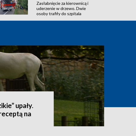
Zasłabnięcie za kierownicą i
uderzenie w drzewo. Dwie
osoby trafiły do szpitala
ikie” upały.
receptą na