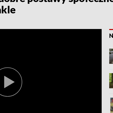
akle
N