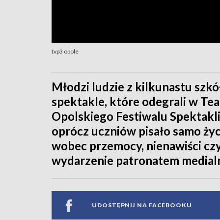
tvp3 opole
Młodzi ludzie z kilkunastu szk
spektakle, które odegrali w Te
Opolskiego Festiwalu Spektakli
oprócz uczniów pisało samo ży
wobec przemocy, nienawiści czy
wydarzenie patronatem medial
UDOSTĘPNIJ NA FACEBOOKU