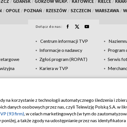
SZCZ
/
GDAŃSK
/
GORZÓW WLKP.
/
KATOWICE
/
KIELCE
/
KRA
N
/
OPOLE
/
POZNAŃ
/
RZESZÓW
/
SZCZECIN
/
WARSZAWA
/
W
Dołącz do nas:
Centrum informacji TVP
Naziemna
Informacje o nadawcy
Program d
zetargowe
Zgłoś program (ROPAT)
Serwis fo
wizyjna
Kariera w TVP
Merchandi
Polityka prywatności
Moje zgody
Pomoc
Biuro re
ody na korzystanie z technologii automatycznego śledzenia i zbie
 danych osobowych przez nas, czyli Telewizję Polską S.A. w likw
VP (93 firm)
, w celach marketingowych (w tym do zautomatyzow
 poniżej, a także zgody na udostępnianie przez nas identyfikator