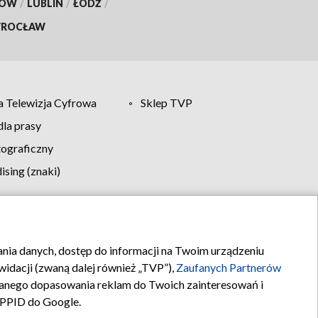
KÓW
/
LUBLIN
/
ŁÓDŹ
/
ROCŁAW
 Telewizja Cyfrowa
Sklep TVP
la prasy
tograficzny
sing (znaki)
klamy
Kontakt
rania danych, dostęp do informacji na Twoim urządzeniu
idacji (zwaną dalej również „TVP”),
Zaufanych Partnerów
anego dopasowania reklam do Twoich zainteresowań i
a PPID do Google.