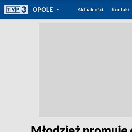
POWRÓT DO
OPOLE
Aktualności
Kontakt
TVP REGIONY
Młodzież promuje 