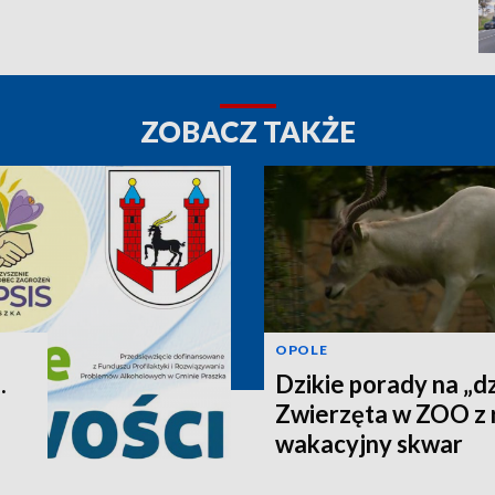
ZOBACZ TAKŻE
OPOLE
.
Dzikie porady na „dz
Zwierzęta w ZOO z 
wakacyjny skwar