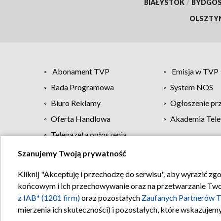
BIAŁYSTOK
/
BYDGO
OLSZTY
Abonament TVP
Emisja w TVP
Rada Programowa
System NOS
Biuro Reklamy
Ogłoszenie pr
Oferta Handlowa
Akademia Tele
Telegazeta ogłoszenia
Szanujemy Twoją prywatność
Regulamin TVP
Kliknij "Akceptuję i przechodzę do serwisu", aby wyrazić zg
końcowym i ich przechowywanie oraz na przetwarzanie Twoich
z IAB* (1201 firm)
oraz pozostałych
Zaufanych Partnerów T
mierzenia ich skuteczności) i pozostałych, które wskazujemy