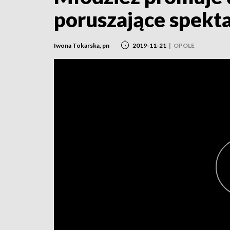
poruszające spekt
Iwona Tokarska, pn
2019-11-21
|
OPOLE