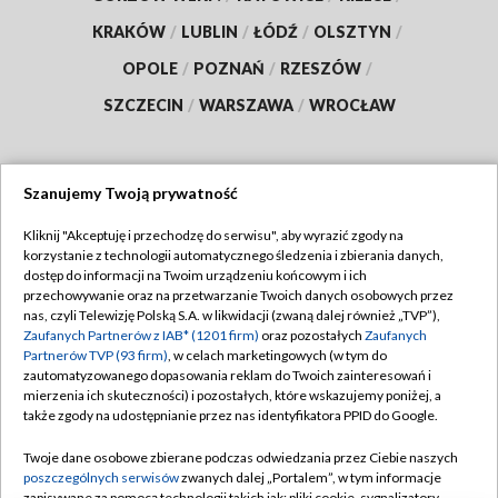
KRAKÓW
/
LUBLIN
/
ŁÓDŹ
/
OLSZTYN
/
OPOLE
/
POZNAŃ
/
RZESZÓW
/
SZCZECIN
/
WARSZAWA
/
WROCŁAW
Szanujemy Twoją prywatność
Dołącz do nas:
Kliknij "Akceptuję i przechodzę do serwisu", aby wyrazić zgody na
korzystanie z technologii automatycznego śledzenia i zbierania danych,
TVP
dostęp do informacji na Twoim urządzeniu końcowym i ich
Abonament TVP
przechowywanie oraz na przetwarzanie Twoich danych osobowych przez
Regulamin TVP
nas, czyli Telewizję Polską S.A. w likwidacji (zwaną dalej również „TVP”),
Emisja w TVP
Polityka prywatności
Zaufanych Partnerów z IAB* (1201 firm)
oraz pozostałych
Zaufanych
Partnerów TVP (93 firm)
, w celach marketingowych (w tym do
Centrum informacji TVP
Moje zgody
zautomatyzowanego dopasowania reklam do Twoich zainteresowań i
mierzenia ich skuteczności) i pozostałych, które wskazujemy poniżej, a
Naziemna Telewizja Cyfrowa
Pomoc
także zgody na udostępnianie przez nas identyfikatora PPID do Google.
Sklep TVP
Biuro reklamy
Twoje dane osobowe zbierane podczas odwiedzania przez Ciebie naszych
Rada Programowa
Kontakt
poszczególnych serwisów
zwanych dalej „Portalem”, w tym informacje
zapisywane za pomocą technologii takich jak: pliki cookie, sygnalizatory