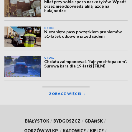
Miał przy sobie sporo narkotyków. Wpadł
przez nieodpowiedzialną jazdę na
hulajnodze
OPOLE
Niezapięte pasy początkiem problemów.
51-latek odpowie przed sądem
OPOLE
Chciała zaimponować "fajnym chłopakom”.
Surowa kara dla 19-latki [FILM]
ZOBACZ WIĘCEJ
BIAŁYSTOK
/
BYDGOSZCZ
/
GDAŃSK
/
GORZÓW WLKP.
/
KATOWICE
/
KIELCE
/