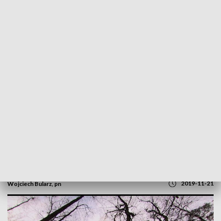
POWRÓT DO
OPOLE
TVP REGIONY
Szukali 23-latka, znaleźli zwłoki 53-latka.
Smutny finał poszukiwań
2019-11-21
Wojciech Bularz, pn