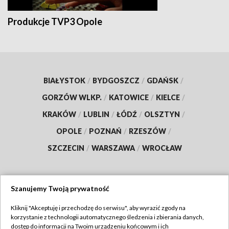
Produkcje TVP3 Opole
BIAŁYSTOK
/
BYDGOSZCZ
/
GDAŃSK
/
GORZÓW WLKP.
/
KATOWICE
/
KIELCE
/
KRAKÓW
/
LUBLIN
/
ŁÓDŹ
/
OLSZTYN
/
OPOLE
/
POZNAŃ
/
RZESZÓW
/
SZCZECIN
/
WARSZAWA
/
WROCŁAW
Szanujemy Twoją prywatność
Dołącz do nas:
Kliknij "Akceptuję i przechodzę do serwisu", aby wyrazić zgody na
korzystanie z technologii automatycznego śledzenia i zbierania danych,
TVP
dostęp do informacji na Twoim urządzeniu końcowym i ich