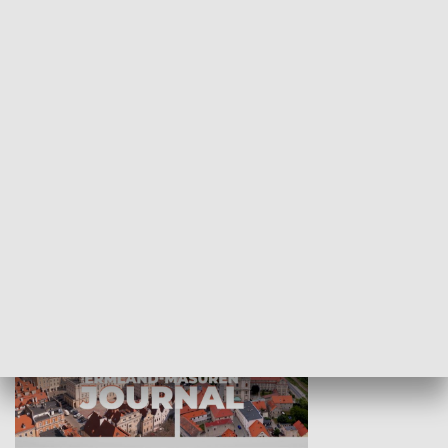
Wejściówka
Zakładka
MNIEJSZOŚCI