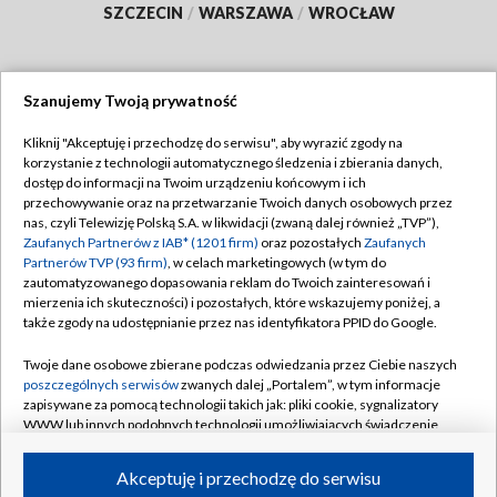
SZCZECIN
/
WARSZAWA
/
WROCŁAW
Szanujemy Twoją prywatność
Dołącz do nas:
Kliknij "Akceptuję i przechodzę do serwisu", aby wyrazić zgody na
korzystanie z technologii automatycznego śledzenia i zbierania danych,
TVP
dostęp do informacji na Twoim urządzeniu końcowym i ich
Abonament TVP
przechowywanie oraz na przetwarzanie Twoich danych osobowych przez
Regulamin TVP
nas, czyli Telewizję Polską S.A. w likwidacji (zwaną dalej również „TVP”),
Emisja w TVP
Zaufanych Partnerów z IAB* (1201 firm)
oraz pozostałych
Zaufanych
Polityka prywatności
Partnerów TVP (93 firm)
, w celach marketingowych (w tym do
Centrum informacji TVP
Moje zgody
zautomatyzowanego dopasowania reklam do Twoich zainteresowań i
mierzenia ich skuteczności) i pozostałych, które wskazujemy poniżej, a
Naziemna Telewizja Cyfrowa
Pomoc
także zgody na udostępnianie przez nas identyfikatora PPID do Google.
Sklep TVP
Biuro reklamy
Twoje dane osobowe zbierane podczas odwiedzania przez Ciebie naszych
Rada Programowa
poszczególnych serwisów
zwanych dalej „Portalem”, w tym informacje
Kontakt
zapisywane za pomocą technologii takich jak: pliki cookie, sygnalizatory
System NOS
WWW lub innych podobnych technologii umożliwiających świadczenie
dopasowanych i bezpiecznych usług, personalizację treści oraz reklam,
Informacje o nadawcy
Kanały
udostępnianie funkcji mediów społecznościowych oraz analizowanie
Akceptuję i przechodzę do serwisu
ruchu w Internecie.
Program dla prasy