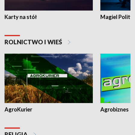
Karty na stół
Magiel Polity
ROLNICTWO I WIEŚ
AgroKurier
Agrobiznes
RELIGIA