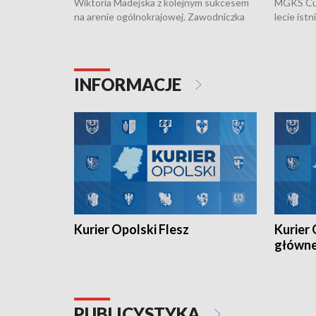
Wiktoria Madejska z kolejnym sukcesem
MGKS Cuk
na arenie ogólnokrajowej. Zawodniczka
lecie ist
Klubu Kolarskiego Ziemia Brzeska
odbył się
została podwójna Mistrzynią Polski
również o
Juniorów Młodszych w kolarstwie
Otwartyc
torowym.
plażowej
INFORMACJE
meczu Ko
Kurier Opolski Flesz
Kurier 
główn
PUBLICYSTYKA