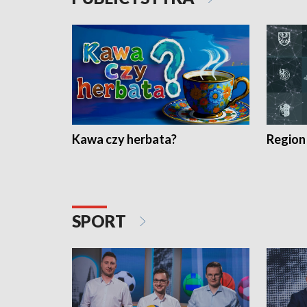
Kawa czy herbata?
Region
SPORT