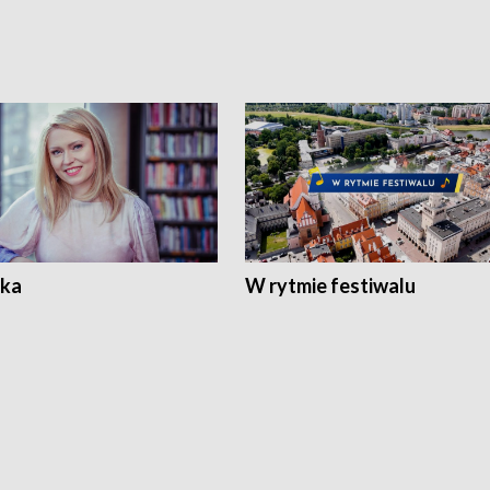
ka
W rytmie festiwalu