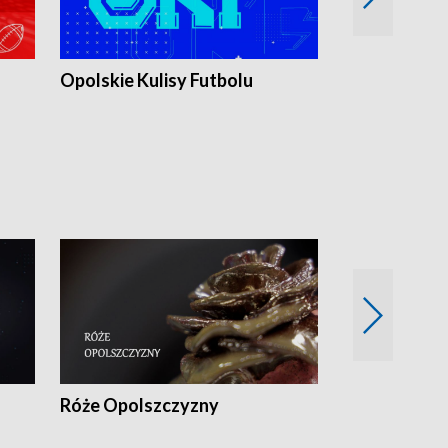
Opolskie Kulisy Futbolu
Złote chwile
sportu
Róże Opolszczyzny
Czas report