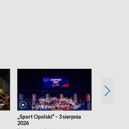
„Sport Opolski” – 3 sierpnia
„Sport Opolsk
2026
Reprezentacja P