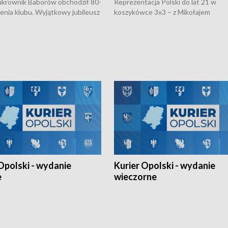
rownik Baborów obchodził 80-
Reprezentacja Polski do lat 21 w
nienia klubu. Wyjątkowy jubileusz
koszykówce 3x3 – z Mikołajem
 na sportowo. W programie
Kowalczykiem z opolskiego AZS-u 
 turnieju eliminacyjnym
składzie - wygrała dwa z trzech tur
h Mistrzostw w siatkówce
w ramach Ligi Narodów. Rywalizacja
 amatorów w Opolu oraz o
odbyła się w węgierskim Szolnok.
lejarza Opole. Zapraszamy!
Opolski - wydanie
Kurier Opolski - wydanie
e
wieczorne