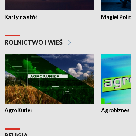
Karty na stół
Magiel Polity
ROLNICTWO I WIEŚ
AgroKurier
Agrobiznes
RELIGIA