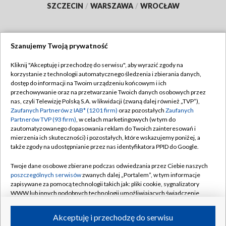
SZCZECIN
/
WARSZAWA
/
WROCŁAW
Szanujemy Twoją prywatność
Dołącz do nas:
Kliknij "Akceptuję i przechodzę do serwisu", aby wyrazić zgody na
korzystanie z technologii automatycznego śledzenia i zbierania danych,
TVP
dostęp do informacji na Twoim urządzeniu końcowym i ich
Abonament TVP
przechowywanie oraz na przetwarzanie Twoich danych osobowych przez
Regulamin TVP
nas, czyli Telewizję Polską S.A. w likwidacji (zwaną dalej również „TVP”),
Emisja w TVP
Zaufanych Partnerów z IAB* (1201 firm)
oraz pozostałych
Zaufanych
Polityka prywatności
Partnerów TVP (93 firm)
, w celach marketingowych (w tym do
Centrum informacji TVP
Moje zgody
zautomatyzowanego dopasowania reklam do Twoich zainteresowań i
mierzenia ich skuteczności) i pozostałych, które wskazujemy poniżej, a
Naziemna Telewizja Cyfrowa
Pomoc
także zgody na udostępnianie przez nas identyfikatora PPID do Google.
Sklep TVP
Biuro reklamy
Twoje dane osobowe zbierane podczas odwiedzania przez Ciebie naszych
Rada Programowa
poszczególnych serwisów
zwanych dalej „Portalem”, w tym informacje
Kontakt
zapisywane za pomocą technologii takich jak: pliki cookie, sygnalizatory
System NOS
WWW lub innych podobnych technologii umożliwiających świadczenie
dopasowanych i bezpiecznych usług, personalizację treści oraz reklam,
Informacje o nadawcy
Kanały
udostępnianie funkcji mediów społecznościowych oraz analizowanie
Akceptuję i przechodzę do serwisu
ruchu w Internecie.
Program dla prasy