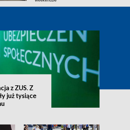
cja z ZUS. Z
y już tysiące
nu