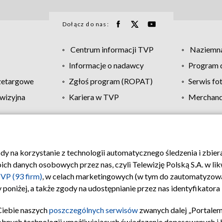
Dołącz do nas:
Centrum informacji TVP
Naziemna
Informacje o nadawcy
Program d
zetargowe
Zgłoś program (ROPAT)
Serwis fo
wizyjna
Kariera w TVP
Merchandi
Polityka prywatności
Moje zgody
Pomoc
Biuro re
ody na korzystanie z technologii automatycznego śledzenia i zbie
 danych osobowych przez nas, czyli Telewizję Polską S.A. w likw
VP (93 firm)
, w celach marketingowych (w tym do zautomatyzow
 poniżej, a także zgody na udostępnianie przez nas identyfikator
Ciebie naszych
poszczególnych serwisów
zwanych dalej „Portalem
obnych technologii umożliwiających świadczenie dopasowanych i be