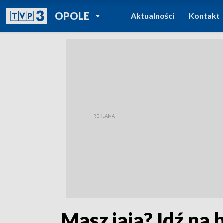
POWRÓT DO
OPOLE
Aktualności
Kontakt
TVP REGIONY
„Masz jaja? Idź na