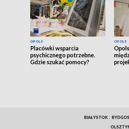
OPOLE
OPOLE
Placówki wsparcia
Opols
psychicznego potrzebne.
międ
Gdzie szukać pomocy?
proje
pacje
scho
BIAŁYSTOK
/
BYDGO
OLSZTY