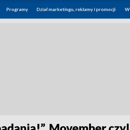
Programy
Dział marketingu, reklamy i promocji
Wi
 badania!”. Movember cz