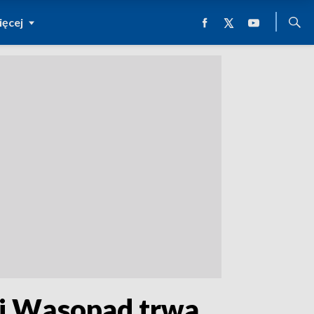
ęcej
yli Wąsopad trwa