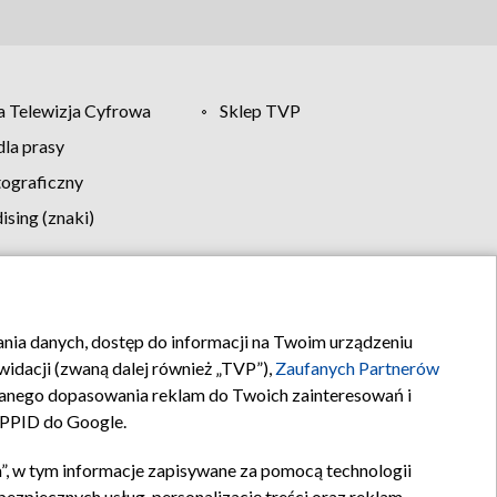
 Telewizja Cyfrowa
Sklep TVP
la prasy
tograficzny
sing (znaki)
klamy
Kontakt
rania danych, dostęp do informacji na Twoim urządzeniu
idacji (zwaną dalej również „TVP”),
Zaufanych Partnerów
anego dopasowania reklam do Twoich zainteresowań i
a PPID do Google.
”, w tym informacje zapisywane za pomocą technologii
zpiecznych usług, personalizację treści oraz reklam,