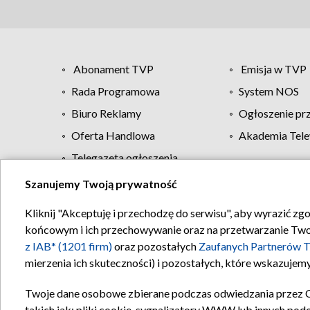
Abonament TVP
Emisja w TVP
Rada Programowa
System NOS
Biuro Reklamy
Ogłoszenie pr
Oferta Handlowa
Akademia Tele
Telegazeta ogłoszenia
Szanujemy Twoją prywatność
Regulamin TVP
Kliknij "Akceptuję i przechodzę do serwisu", aby wyrazić zg
końcowym i ich przechowywanie oraz na przetwarzanie Twoich
z IAB* (1201 firm)
oraz pozostałych
Zaufanych Partnerów T
mierzenia ich skuteczności) i pozostałych, które wskazujemy
Twoje dane osobowe zbierane podczas odwiedzania przez 
takich jak: pliki cookie, sygnalizatory WWW lub innych pod