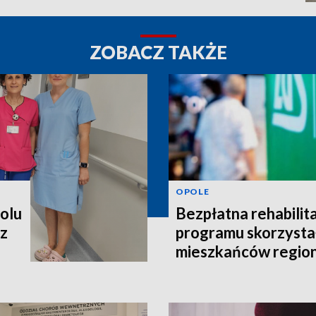
ZOBACZ TAKŻE
OPOLE
polu
Bezpłatna rehabilita
 z
programu skorzystał
mieszkańców regio