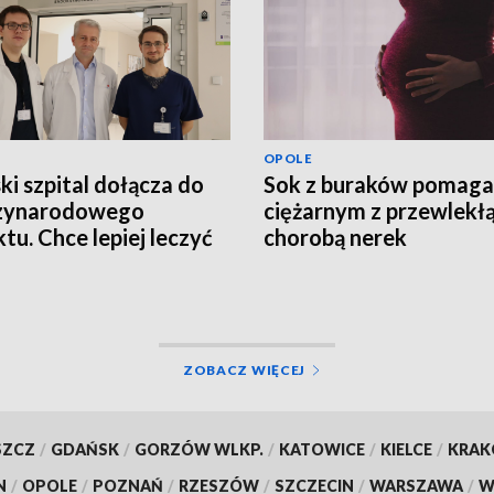
OPOLE
ki szpital dołącza do
Sok z buraków pomaga
zynarodowego
ciężarnym z przewlekł
ktu. Chce lepiej leczyć
chorobą nerek
ntów z groźnym
rzeniem
ZOBACZ WIĘCEJ
SZCZ
/
GDAŃSK
/
GORZÓW WLKP.
/
KATOWICE
/
KIELCE
/
KRA
N
/
OPOLE
/
POZNAŃ
/
RZESZÓW
/
SZCZECIN
/
WARSZAWA
/
W