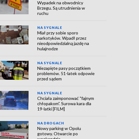
Wypadek na obwodnicy
Brzegu. Są utrudnienia w
ruchu
NA SYGNALE
Miał przy sobie sporo
narkotyków. Wpadł przez
nieodpowiedzialną jazdę na
hulajnodze
NA SYGNALE
Niezapięte pasy początkiem
problemów. 51-latek odpowie
przed sądem
NA SYGNALE
Chciała zaimponować "fajnym
chłopakom”. Surowa kara dla
19-latki [FILM]
NA DROGACH
Nowy parking w Opolu
gotowy. Otwarcie po
weekendzie