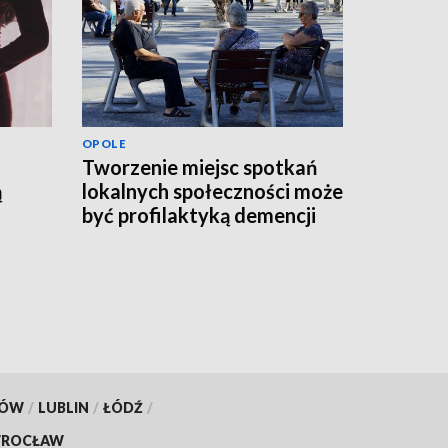
OPOLE
Tworzenie miejsc spotkań
ą
lokalnych społeczności może
być profilaktyką demencji
KÓW
/
LUBLIN
/
ŁÓDŹ
/
ROCŁAW