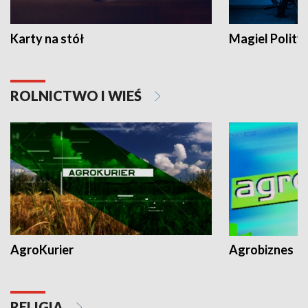
Karty na stół
Magiel Polity
ROLNICTWO I WIEŚ
AgroKurier
Agrobiznes
RELIGIA