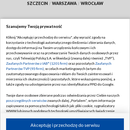
SZCZECIN
/
WARSZAWA
/
WROCŁAW
Szanujemy Twoją prywatność
Dołącz do nas:
Kliknij "Akceptuję i przechodzę do serwisu", aby wyrazić zgody na
korzystanie z technologii automatycznego śledzenia i zbierania danych,
TVP
dostęp do informacji na Twoim urządzeniu końcowym i ich
Abonament TVP
przechowywanie oraz na przetwarzanie Twoich danych osobowych przez
Regulamin TVP
nas, czyli Telewizję Polską S.A. w likwidacji (zwaną dalej również „TVP”),
Emisja w TVP
Zaufanych Partnerów z IAB* (1201 firm)
oraz pozostałych
Zaufanych
Polityka prywatności
Partnerów TVP (93 firm)
, w celach marketingowych (w tym do
Centrum informacji TVP
Moje zgody
zautomatyzowanego dopasowania reklam do Twoich zainteresowań i
mierzenia ich skuteczności) i pozostałych, które wskazujemy poniżej, a
Naziemna Telewizja Cyfrowa
Pomoc
także zgody na udostępnianie przez nas identyfikatora PPID do Google.
Sklep TVP
Biuro reklamy
Twoje dane osobowe zbierane podczas odwiedzania przez Ciebie naszych
Rada Programowa
poszczególnych serwisów
zwanych dalej „Portalem”, w tym informacje
Kontakt
zapisywane za pomocą technologii takich jak: pliki cookie, sygnalizatory
System NOS
WWW lub innych podobnych technologii umożliwiających świadczenie
dopasowanych i bezpiecznych usług, personalizację treści oraz reklam,
Informacje o nadawcy
Kanały
udostępnianie funkcji mediów społecznościowych oraz analizowanie
Akceptuję i przechodzę do serwisu
ruchu w Internecie.
Program dla prasy