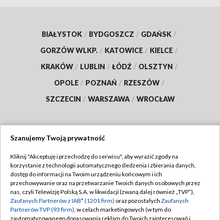
BIAŁYSTOK
/
BYDGOSZCZ
/
GDAŃSK
/
GORZÓW WLKP.
/
KATOWICE
/
KIELCE
/
KRAKÓW
/
LUBLIN
/
ŁÓDŹ
/
OLSZTYN
/
OPOLE
/
POZNAŃ
/
RZESZÓW
/
SZCZECIN
/
WARSZAWA
/
WROCŁAW
Szanujemy Twoją prywatność
Dołącz do nas:
Kliknij "Akceptuję i przechodzę do serwisu", aby wyrazić zgody na
korzystanie z technologii automatycznego śledzenia i zbierania danych,
TVP
dostęp do informacji na Twoim urządzeniu końcowym i ich
Abonament TVP
przechowywanie oraz na przetwarzanie Twoich danych osobowych przez
Regulamin TVP
nas, czyli Telewizję Polską S.A. w likwidacji (zwaną dalej również „TVP”),
Emisja w TVP
Zaufanych Partnerów z IAB* (1201 firm)
oraz pozostałych
Zaufanych
Polityka prywatności
Partnerów TVP (93 firm)
, w celach marketingowych (w tym do
Centrum informacji TVP
Moje zgody
zautomatyzowanego dopasowania reklam do Twoich zainteresowań i