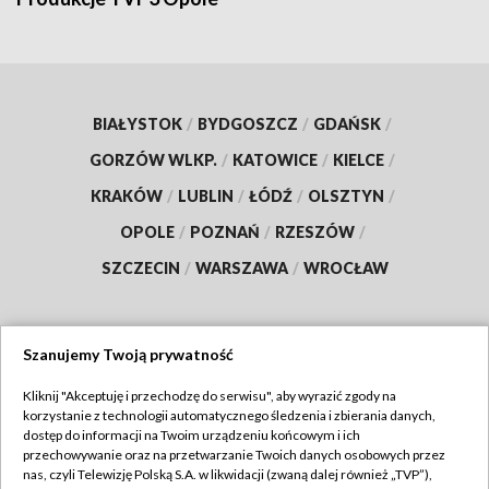
BIAŁYSTOK
/
BYDGOSZCZ
/
GDAŃSK
/
GORZÓW WLKP.
/
KATOWICE
/
KIELCE
/
KRAKÓW
/
LUBLIN
/
ŁÓDŹ
/
OLSZTYN
/
OPOLE
/
POZNAŃ
/
RZESZÓW
/
SZCZECIN
/
WARSZAWA
/
WROCŁAW
Szanujemy Twoją prywatność
Dołącz do nas:
Kliknij "Akceptuję i przechodzę do serwisu", aby wyrazić zgody na
korzystanie z technologii automatycznego śledzenia i zbierania danych,
TVP
dostęp do informacji na Twoim urządzeniu końcowym i ich
Abonament TVP
przechowywanie oraz na przetwarzanie Twoich danych osobowych przez
Regulamin TVP
nas, czyli Telewizję Polską S.A. w likwidacji (zwaną dalej również „TVP”),