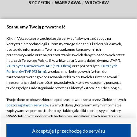
SZCZECIN
/
WARSZAWA
/
WROCŁAW
Szanujemy Twoją prywatność
Dołącz do nas:
Kliknij "Akceptuję i przechodzę do serwisu", aby wyrazić zgody na
korzystanie z technologii automatycznego śledzenia i zbierania danych,
TVP
dostęp do informacji na Twoim urządzeniu końcowym i ich
Abonament TVP
przechowywanie oraz na przetwarzanie Twoich danych osobowych przez
Regulamin TVP
nas, czyli Telewizję Polską S.A. w likwidacji (zwaną dalej również „TVP”),
Emisja w TVP
Polityka prywatności
Zaufanych Partnerów z IAB* (1201 firm)
oraz pozostałych
Zaufanych
Partnerów TVP (93 firm)
, w celach marketingowych (w tym do
Centrum informacji TVP
Moje zgody
zautomatyzowanego dopasowania reklam do Twoich zainteresowań i
mierzenia ich skuteczności) i pozostałych, które wskazujemy poniżej, a
Naziemna Telewizja Cyfrowa
Pomoc
także zgody na udostępnianie przez nas identyfikatora PPID do Google.
Sklep TVP
Biuro reklamy
Twoje dane osobowe zbierane podczas odwiedzania przez Ciebie naszych
Rada Programowa
Kontakt
poszczególnych serwisów
zwanych dalej „Portalem”, w tym informacje
zapisywane za pomocą technologii takich jak: pliki cookie, sygnalizatory
System NOS
WWW lub innych podobnych technologii umożliwiających świadczenie
dopasowanych i bezpiecznych usług, personalizację treści oraz reklam,
Informacje o nadawcy
Kanały
udostępnianie funkcji mediów społecznościowych oraz analizowanie
Akceptuję i przechodzę do serwisu
ruchu w Internecie.
Program dla prasy