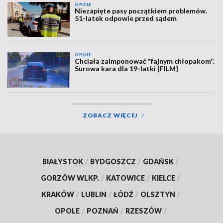
OPOLE
Niezapięte pasy początkiem problemów.
51-latek odpowie przed sądem
OPOLE
Chciała zaimponować "fajnym chłopakom”.
Surowa kara dla 19-latki [FILM]
ZOBACZ WIĘCEJ
BIAŁYSTOK
/
BYDGOSZCZ
/
GDAŃSK
/
GORZÓW WLKP.
/
KATOWICE
/
KIELCE
/
KRAKÓW
/
LUBLIN
/
ŁÓDŹ
/
OLSZTYN
/
OPOLE
/
POZNAŃ
/
RZESZÓW
/