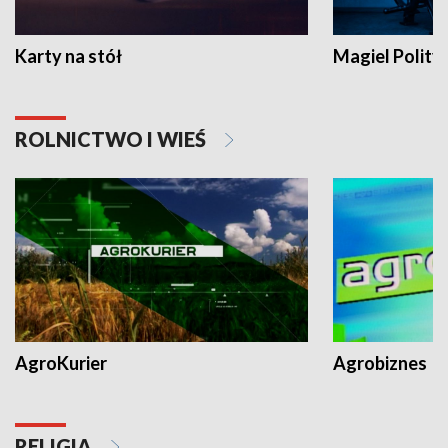
Karty na stół
Magiel Polity
ROLNICTWO I WIEŚ
AgroKurier
Agrobiznes
RELIGIA