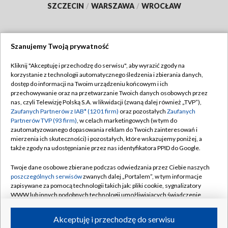
SZCZECIN
/
WARSZAWA
/
WROCŁAW
Szanujemy Twoją prywatność
Dołącz do nas:
Kliknij "Akceptuję i przechodzę do serwisu", aby wyrazić zgody na
korzystanie z technologii automatycznego śledzenia i zbierania danych,
TVP
dostęp do informacji na Twoim urządzeniu końcowym i ich
Abonament TVP
przechowywanie oraz na przetwarzanie Twoich danych osobowych przez
Regulamin TVP
nas, czyli Telewizję Polską S.A. w likwidacji (zwaną dalej również „TVP”),
Emisja w TVP
Zaufanych Partnerów z IAB* (1201 firm)
oraz pozostałych
Zaufanych
Polityka prywatności
Partnerów TVP (93 firm)
, w celach marketingowych (w tym do
Centrum informacji TVP
Moje zgody
zautomatyzowanego dopasowania reklam do Twoich zainteresowań i
mierzenia ich skuteczności) i pozostałych, które wskazujemy poniżej, a
Naziemna Telewizja Cyfrowa
Pomoc
także zgody na udostępnianie przez nas identyfikatora PPID do Google.
Sklep TVP
Biuro reklamy
Twoje dane osobowe zbierane podczas odwiedzania przez Ciebie naszych
Rada Programowa
poszczególnych serwisów
zwanych dalej „Portalem”, w tym informacje
Kontakt
zapisywane za pomocą technologii takich jak: pliki cookie, sygnalizatory
System NOS
WWW lub innych podobnych technologii umożliwiających świadczenie
dopasowanych i bezpiecznych usług, personalizację treści oraz reklam,
Informacje o nadawcy
Kanały
udostępnianie funkcji mediów społecznościowych oraz analizowanie
Akceptuję i przechodzę do serwisu
ruchu w Internecie.
Program dla prasy