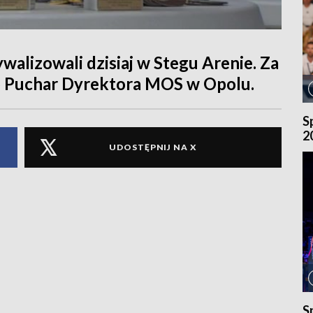
walizowali dzisiaj w Stegu Arenie. Za
 o Puchar Dyrektora MOS w Opolu.
S
2
UDOSTĘPNIJ NA X
S