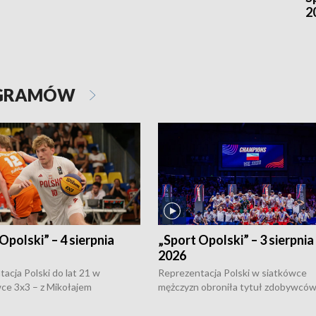
2
OGRAMÓW
Opolski” – 4 sierpnia
„Sport Opolski” – 3 sierpnia
2026
acja Polski do lat 21 w
Reprezentacja Polski w siatkówce
ce 3x3 – z Mikołajem
mężczyzn obroniła tytuł zdobywców 
kiem z opolskiego AZS-u w
Narodów. W finale pokonali Amery
- wygrała dwa z trzech turniejów
po tie-breaku. W meczu nie zabrakł