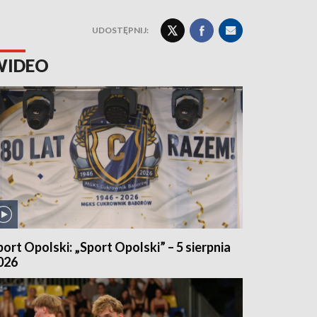
UDOSTĘPNIJ:
WIDEO
port Opolski: „Sport Opolski” – 5 sierpnia
026