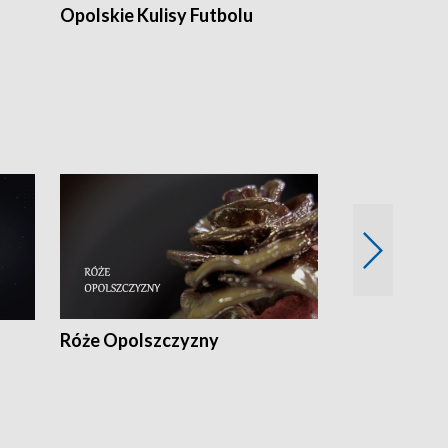
Opolskie Kulisy Futbolu
Złote chwile
sportu
Róże Opolszczyzny
Czas report