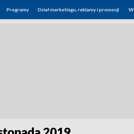
Programy
Dział marketingu, reklamy i promocji
Wi
listopada 2019