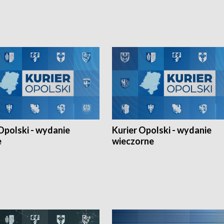
Ligi Narodów. Rywalizacja
opolskich wątków.
ę w węgierskim Szolnok.
Opolski - wydanie
Kurier Opolski - wydanie
e
wieczorne