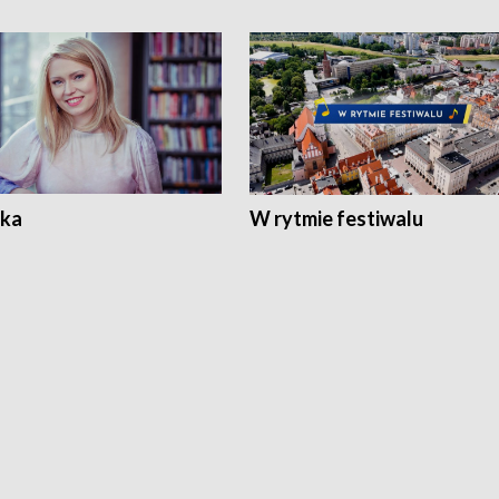
ka
W rytmie festiwalu