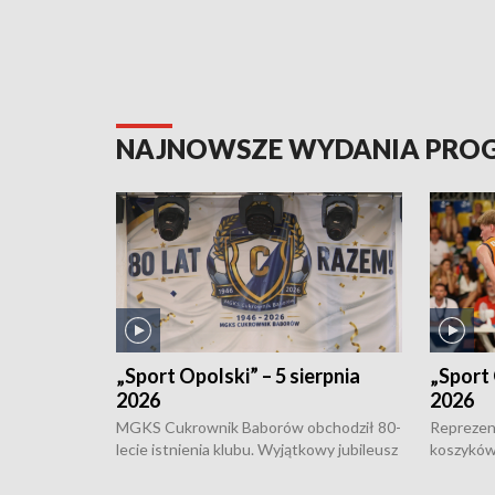
NAJNOWSZE WYDANIA PR
„Sport Opolski” – 5 sierpnia
„Sport 
2026
2026
MGKS Cukrownik Baborów obchodził 80-
Reprezent
lecie istnienia klubu. Wyjątkowy jubileusz
koszyków
odbył się na sportowo. W programie
Kowalczy
również o turnieju eliminacyjnym
składzie 