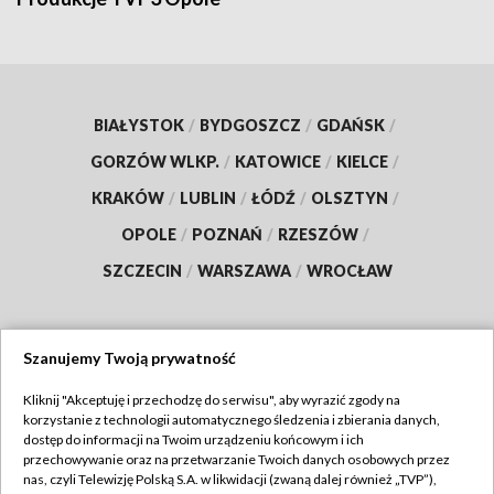
BIAŁYSTOK
/
BYDGOSZCZ
/
GDAŃSK
/
GORZÓW WLKP.
/
KATOWICE
/
KIELCE
/
KRAKÓW
/
LUBLIN
/
ŁÓDŹ
/
OLSZTYN
/
OPOLE
/
POZNAŃ
/
RZESZÓW
/
SZCZECIN
/
WARSZAWA
/
WROCŁAW
Szanujemy Twoją prywatność
Dołącz do nas:
Kliknij "Akceptuję i przechodzę do serwisu", aby wyrazić zgody na
korzystanie z technologii automatycznego śledzenia i zbierania danych,
TVP
dostęp do informacji na Twoim urządzeniu końcowym i ich
Abonament TVP
przechowywanie oraz na przetwarzanie Twoich danych osobowych przez
Regulamin TVP
nas, czyli Telewizję Polską S.A. w likwidacji (zwaną dalej również „TVP”),