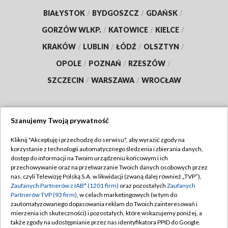
BIAŁYSTOK
/
BYDGOSZCZ
/
GDAŃSK
/
GORZÓW WLKP.
/
KATOWICE
/
KIELCE
/
KRAKÓW
/
LUBLIN
/
ŁÓDŹ
/
OLSZTYN
/
OPOLE
/
POZNAŃ
/
RZESZÓW
/
SZCZECIN
/
WARSZAWA
/
WROCŁAW
Szanujemy Twoją prywatność
Dołącz do nas:
Kliknij "Akceptuję i przechodzę do serwisu", aby wyrazić zgody na
korzystanie z technologii automatycznego śledzenia i zbierania danych,
TVP
dostęp do informacji na Twoim urządzeniu końcowym i ich
Abonament TVP
przechowywanie oraz na przetwarzanie Twoich danych osobowych przez
Regulamin TVP
nas, czyli Telewizję Polską S.A. w likwidacji (zwaną dalej również „TVP”),
Emisja w TVP
Polityka prywatności
Zaufanych Partnerów z IAB* (1201 firm)
oraz pozostałych
Zaufanych
Partnerów TVP (93 firm)
, w celach marketingowych (w tym do
Centrum informacji TVP
Moje zgody
zautomatyzowanego dopasowania reklam do Twoich zainteresowań i
mierzenia ich skuteczności) i pozostałych, które wskazujemy poniżej, a
Naziemna Telewizja Cyfrowa
Pomoc
także zgody na udostępnianie przez nas identyfikatora PPID do Google.