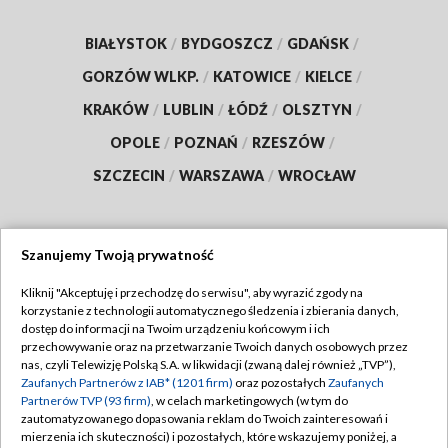
BIAŁYSTOK
/
BYDGOSZCZ
/
GDAŃSK
/
GORZÓW WLKP.
/
KATOWICE
/
KIELCE
/
KRAKÓW
/
LUBLIN
/
ŁÓDŹ
/
OLSZTYN
/
OPOLE
/
POZNAŃ
/
RZESZÓW
/
SZCZECIN
/
WARSZAWA
/
WROCŁAW
Szanujemy Twoją prywatność
Dołącz do nas:
Kliknij "Akceptuję i przechodzę do serwisu", aby wyrazić zgody na
korzystanie z technologii automatycznego śledzenia i zbierania danych,
TVP
dostęp do informacji na Twoim urządzeniu końcowym i ich
Abonament TVP
przechowywanie oraz na przetwarzanie Twoich danych osobowych przez
Regulamin TVP
nas, czyli Telewizję Polską S.A. w likwidacji (zwaną dalej również „TVP”),
Emisja w TVP
Zaufanych Partnerów z IAB* (1201 firm)
oraz pozostałych
Zaufanych
Polityka prywatności
Partnerów TVP (93 firm)
, w celach marketingowych (w tym do
Centrum informacji TVP
Moje zgody
zautomatyzowanego dopasowania reklam do Twoich zainteresowań i
mierzenia ich skuteczności) i pozostałych, które wskazujemy poniżej, a
Naziemna Telewizja Cyfrowa