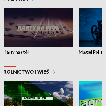
Karty na stół
Magiel Polity
ROLNICTWO I WIEŚ