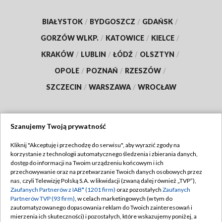
BIAŁYSTOK
/
BYDGOSZCZ
/
GDAŃSK
/
GORZÓW WLKP.
/
KATOWICE
/
KIELCE
/
KRAKÓW
/
LUBLIN
/
ŁÓDŹ
/
OLSZTYN
/
OPOLE
/
POZNAŃ
/
RZESZÓW
/
SZCZECIN
/
WARSZAWA
/
WROCŁAW
Szanujemy Twoją prywatność
Dołącz do nas:
Kliknij "Akceptuję i przechodzę do serwisu", aby wyrazić zgody na
korzystanie z technologii automatycznego śledzenia i zbierania danych,
TVP
dostęp do informacji na Twoim urządzeniu końcowym i ich
Abonament TVP
przechowywanie oraz na przetwarzanie Twoich danych osobowych przez
Regulamin TVP
nas, czyli Telewizję Polską S.A. w likwidacji (zwaną dalej również „TVP”),
Emisja w TVP
Zaufanych Partnerów z IAB* (1201 firm)
oraz pozostałych
Zaufanych
Polityka prywatności
Partnerów TVP (93 firm)
, w celach marketingowych (w tym do
Centrum informacji TVP
Moje zgody
zautomatyzowanego dopasowania reklam do Twoich zainteresowań i
mierzenia ich skuteczności) i pozostałych, które wskazujemy poniżej, a
Naziemna Telewizja Cyfrowa