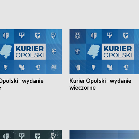
h Mistrzostw w siatkówce
w ramach Ligi Narodów. Rywalizacja
 amatorów w Opolu oraz o
odbyła się w węgierskim Szolnok.
lejarza Opole. Zapraszamy!
Opolski - wydanie
Kurier Opolski - wydanie
e
wieczorne