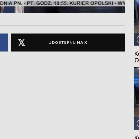
UDOSTĘPNIJ NA X
K
O
K