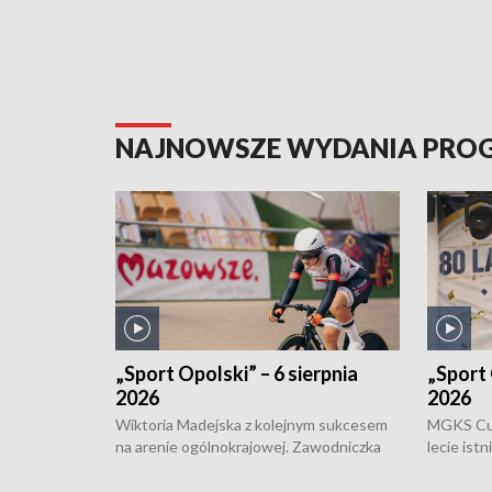
NAJNOWSZE WYDANIA PR
„Sport Opolski” – 6 sierpnia
„Sport 
2026
2026
Wiktoria Madejska z kolejnym sukcesem
MGKS Cuk
na arenie ogólnokrajowej. Zawodniczka
lecie ist
Klubu Kolarskiego Ziemia Brzeska
odbył się
została podwójna Mistrzynią Polski
również o