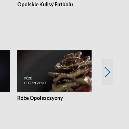
Opolskie Kulisy Futbolu
Złote chwile
sportu
Róże Opolszczyzny
Czas report