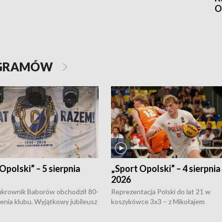
O
OGRAMÓW
Opolski” – 5 sierpnia
„Sport Opolski” – 4 sierpnia
2026
rownik Baborów obchodził 80-
Reprezentacja Polski do lat 21 w
nienia klubu. Wyjątkowy jubileusz
koszykówce 3x3 – z Mikołajem
 na sportowo. W programie
Kowalczykiem z opolskiego AZS-u 
 turnieju eliminacyjnym
składzie - wygrała dwa z trzech tur