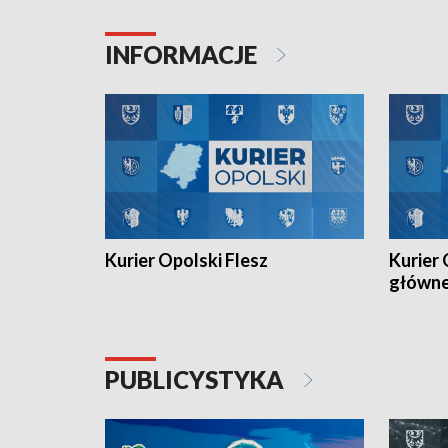
Juniorów Młodszych w kolarstwie
Otwartyc
torowym.
plażowej
INFORMACJE
meczu Ko
Kurier Opolski Flesz
Kurier 
główn
PUBLICYSTYKA