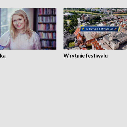
ka
W rytmie festiwalu