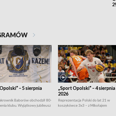
2
OGRAMÓW
Opolski” – 5 sierpnia
„Sport Opolski” – 4 sierpnia
2026
rownik Baborów obchodził 80-
Reprezentacja Polski do lat 21 w
nienia klubu. Wyjątkowy jubileusz
koszykówce 3x3 – z Mikołajem
 na sportowo. W programie
Kowalczykiem z opolskiego AZS-u 
 turnieju eliminacyjnym
składzie - wygrała dwa z trzech tur