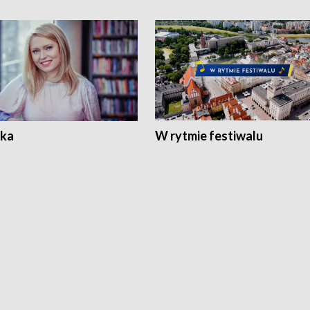
ka
W rytmie festiwalu