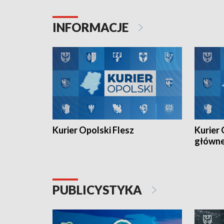
Juniorów Młodszych w kolarstwie
Otwartyc
torowym.
plażowej
INFORMACJE
meczu Ko
Kurier Opolski Flesz
Kurier 
główn
PUBLICYSTYKA