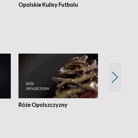
Opolskie Kulisy Futbolu
Złote chwile
sportu
Róże Opolszczyzny
Czas report