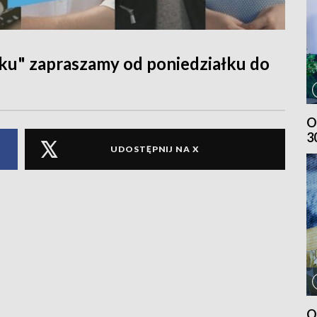
ku" zapraszamy od poniedziałku do
O
3
UDOSTĘPNIJ NA X
O