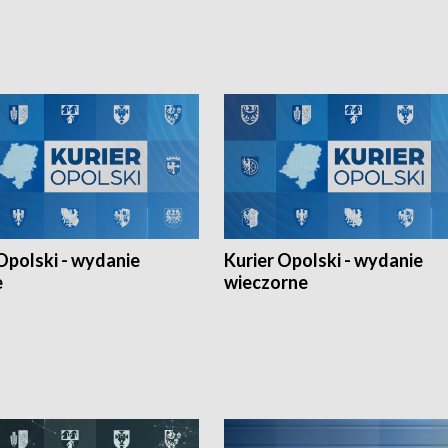
h Mistrzostw w siatkówce
w ramach Ligi Narodów. Rywalizacja
 amatorów w Opolu oraz o
odbyła się w węgierskim Szolnok.
lejarza Opole. Zapraszamy!
Opolski - wydanie
Kurier Opolski - wydanie
e
wieczorne