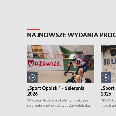
NAJNOWSZE WYDANIA PR
„Sport Opolski” – 6 sierpnia
„Sport 
2026
2026
Wiktoria Madejska z kolejnym sukcesem
MGKS Cuk
na arenie ogólnokrajowej. Zawodniczka
lecie ist
Klubu Kolarskiego Ziemia Brzeska
odbył się
została podwójna Mistrzynią Polski
również o