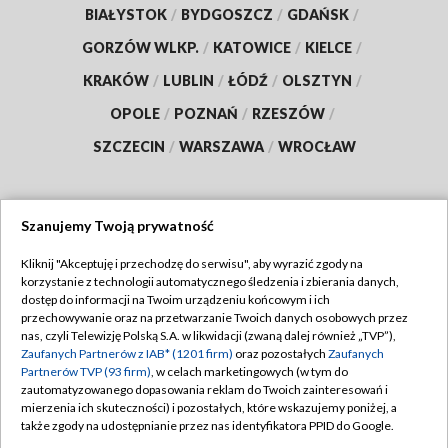
BIAŁYSTOK
/
BYDGOSZCZ
/
GDAŃSK
/
GORZÓW WLKP.
/
KATOWICE
/
KIELCE
/
KRAKÓW
/
LUBLIN
/
ŁÓDŹ
/
OLSZTYN
/
OPOLE
/
POZNAŃ
/
RZESZÓW
/
SZCZECIN
/
WARSZAWA
/
WROCŁAW
Szanujemy Twoją prywatność
Dołącz do nas:
Kliknij "Akceptuję i przechodzę do serwisu", aby wyrazić zgody na
korzystanie z technologii automatycznego śledzenia i zbierania danych,
TVP
dostęp do informacji na Twoim urządzeniu końcowym i ich
Abonament TVP
przechowywanie oraz na przetwarzanie Twoich danych osobowych przez
Regulamin TVP
nas, czyli Telewizję Polską S.A. w likwidacji (zwaną dalej również „TVP”),
Emisja w TVP
Polityka prywatności
Zaufanych Partnerów z IAB* (1201 firm)
oraz pozostałych
Zaufanych
Partnerów TVP (93 firm)
, w celach marketingowych (w tym do
Centrum informacji TVP
Moje zgody
zautomatyzowanego dopasowania reklam do Twoich zainteresowań i
mierzenia ich skuteczności) i pozostałych, które wskazujemy poniżej, a
Naziemna Telewizja Cyfrowa
Pomoc
także zgody na udostępnianie przez nas identyfikatora PPID do Google.
Sklep TVP