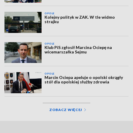
OPOLE
Kolejny polityk w ZAK. W tle widmo
strajku
OPOLE
Klub PiS zgłosił Marcina Ociepę na
wicemarszałka Sejmu
OPOLE
Marcin Ociepa apeluje o opolski okrągły
stół dla opolskiej służby zdrowia
ZOBACZ WIĘCEJ