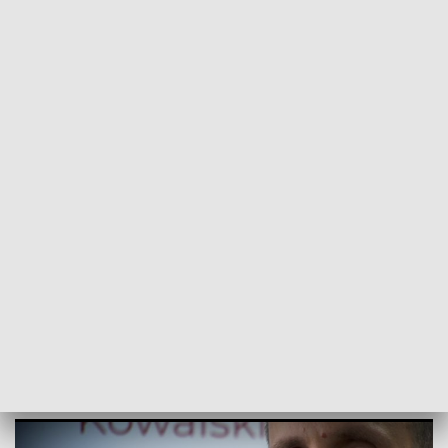
POWRÓT DO
OPOLE
TVP REGIONY
Janusz Kowalski dziękuje i deklaruje.
Chce pomóc mieszkańcom Kędzierzyna-
Koźla
2019-10-28
Jakub Biel, mc