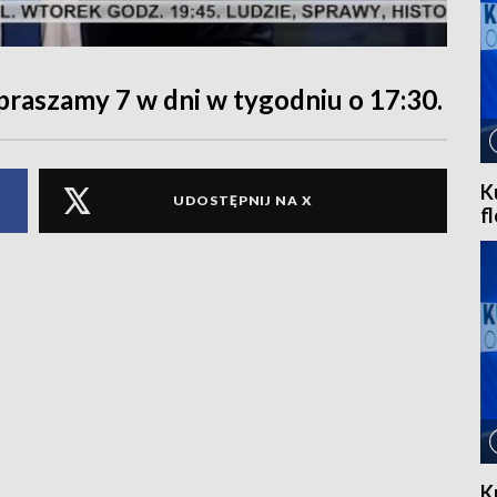
praszamy 7 w dni w tygodniu o 17:30.
K
UDOSTĘPNIJ NA X
f
K