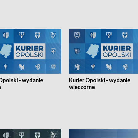
h Mistrzostw w siatkówce
w ramach Ligi Narodów. Rywalizacja
 amatorów w Opolu oraz o
odbyła się w węgierskim Szolnok.
lejarza Opole. Zapraszamy!
Opolski - wydanie
Kurier Opolski - wydanie
e
wieczorne