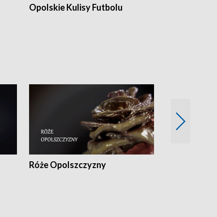
Opolskie Kulisy Futbolu
Złote chwile
sportu
Róże Opolszczyzny
Czas report