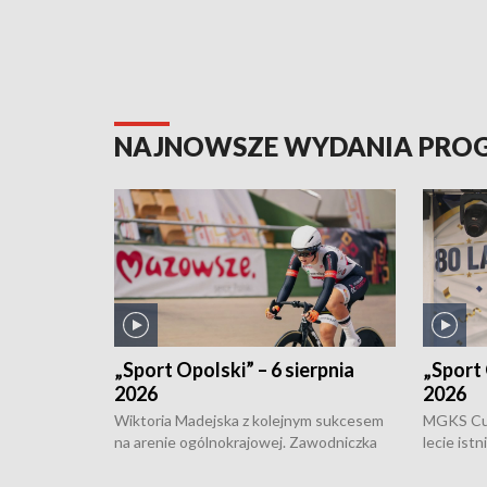
NAJNOWSZE WYDANIA PR
„Sport Opolski” – 6 sierpnia
„Sport 
2026
2026
Wiktoria Madejska z kolejnym sukcesem
MGKS Cuk
na arenie ogólnokrajowej. Zawodniczka
lecie ist
Klubu Kolarskiego Ziemia Brzeska
odbył się
została podwójna Mistrzynią Polski
również o