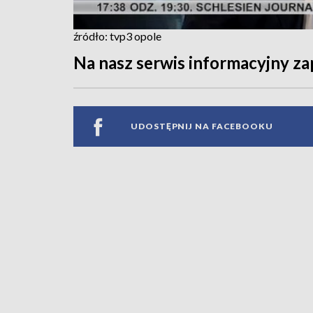
źródło: tvp3 opole
Na nasz serwis informacyjny za
UDOSTĘPNIJ NA FACEBOOKU