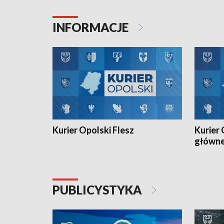
Juniorów Młodszych w kolarstwie
Otwartyc
torowym.
plażowej
INFORMACJE
meczu Ko
Kurier Opolski Flesz
Kurier 
główn
PUBLICYSTYKA