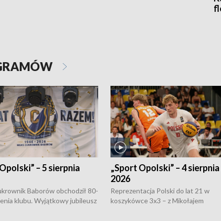
f
OGRAMÓW
Opolski” – 5 sierpnia
„Sport Opolski” – 4 sierpnia
2026
rownik Baborów obchodził 80-
Reprezentacja Polski do lat 21 w
nienia klubu. Wyjątkowy jubileusz
koszykówce 3x3 – z Mikołajem
 na sportowo. W programie
Kowalczykiem z opolskiego AZS-u 
 turnieju eliminacyjnym
składzie - wygrała dwa z trzech tur