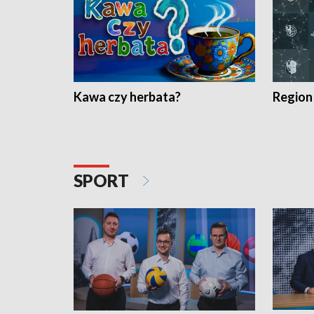
Kawa czy herbata?
Region
SPORT