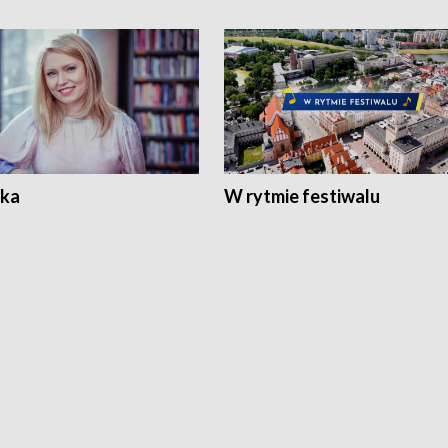
ka
W rytmie festiwalu