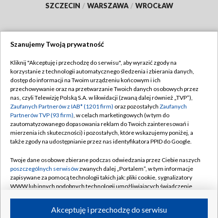
SZCZECIN
/
WARSZAWA
/
WROCŁAW
Szanujemy Twoją prywatność
Dołącz do nas:
Kliknij "Akceptuję i przechodzę do serwisu", aby wyrazić zgody na
korzystanie z technologii automatycznego śledzenia i zbierania danych,
TVP
dostęp do informacji na Twoim urządzeniu końcowym i ich
Abonament TVP
przechowywanie oraz na przetwarzanie Twoich danych osobowych przez
Regulamin TVP
nas, czyli Telewizję Polską S.A. w likwidacji (zwaną dalej również „TVP”),
Emisja w TVP
Zaufanych Partnerów z IAB* (1201 firm)
oraz pozostałych
Zaufanych
Polityka prywatności
Partnerów TVP (93 firm)
, w celach marketingowych (w tym do
Centrum informacji TVP
Moje zgody
zautomatyzowanego dopasowania reklam do Twoich zainteresowań i
mierzenia ich skuteczności) i pozostałych, które wskazujemy poniżej, a
Naziemna Telewizja Cyfrowa
Pomoc
także zgody na udostępnianie przez nas identyfikatora PPID do Google.
Sklep TVP
Biuro reklamy
Twoje dane osobowe zbierane podczas odwiedzania przez Ciebie naszych
Rada Programowa
poszczególnych serwisów
zwanych dalej „Portalem”, w tym informacje
Kontakt
zapisywane za pomocą technologii takich jak: pliki cookie, sygnalizatory
System NOS
WWW lub innych podobnych technologii umożliwiających świadczenie
dopasowanych i bezpiecznych usług, personalizację treści oraz reklam,
Informacje o nadawcy
Kanały
udostępnianie funkcji mediów społecznościowych oraz analizowanie
Akceptuję i przechodzę do serwisu
ruchu w Internecie.
Program dla prasy