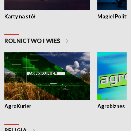
Karty na stół
Magiel Polity
ROLNICTWO I WIEŚ
AgroKurier
Agrobiznes
RELIGIA