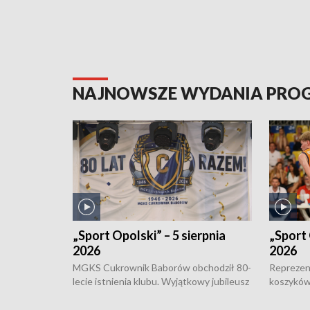
NAJNOWSZE WYDANIA PR
„Sport Opolski” – 5 sierpnia
„Sport 
2026
2026
MGKS Cukrownik Baborów obchodził 80-
Reprezent
lecie istnienia klubu. Wyjątkowy jubileusz
koszyków
odbył się na sportowo. W programie
Kowalczy
również o turnieju eliminacyjnym
składzie 