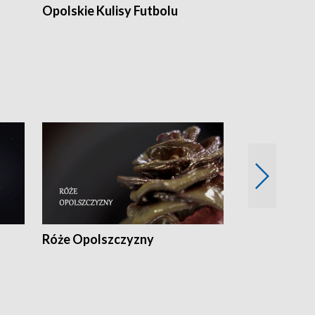
Opolskie Kulisy Futbolu
Złote chwile
sportu
Róże Opolszczyzny
Czas report