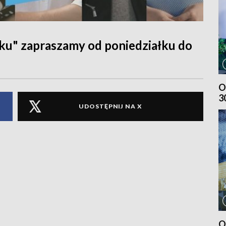
ku" zapraszamy od poniedziałku do
O
3
UDOSTĘPNIJ NA X
O