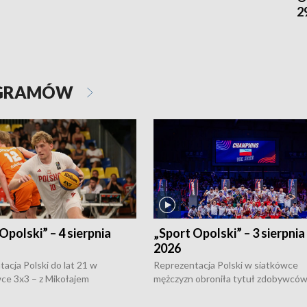
2
OGRAMÓW
Opolski” – 4 sierpnia
„Sport Opolski” – 3 sierpnia
2026
acja Polski do lat 21 w
Reprezentacja Polski w siatkówce
ce 3x3 – z Mikołajem
mężczyzn obroniła tytuł zdobywców 
kiem z opolskiego AZS-u w
Narodów. W finale pokonali Amery
- wygrała dwa z trzech turniejów
po tie-breaku. W meczu nie zabrakł