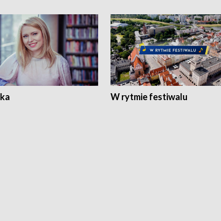
ka
W rytmie festiwalu