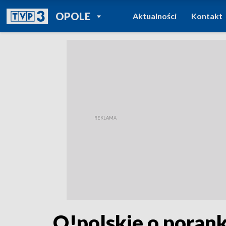
POWRÓT DO
OPOLE
Aktualności
Kontakt
TVP REGIONY
O!polskie o porank