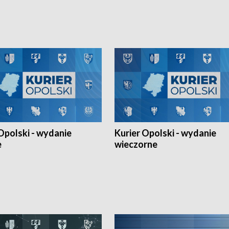
Ligi Narodów. Rywalizacja
opolskich wątków.
ę w węgierskim Szolnok.
Opolski - wydanie
Kurier Opolski - wydanie
e
wieczorne