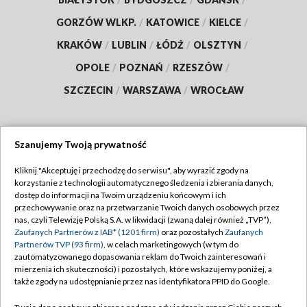
GORZÓW WLKP.
/
KATOWICE
/
KIELCE
/
KRAKÓW
/
LUBLIN
/
ŁÓDŹ
/
OLSZTYN
/
OPOLE
/
POZNAŃ
/
RZESZÓW
/
SZCZECIN
/
WARSZAWA
/
WROCŁAW
Szanujemy Twoją prywatność
Dołącz do nas:
Kliknij "Akceptuję i przechodzę do serwisu", aby wyrazić zgody na
korzystanie z technologii automatycznego śledzenia i zbierania danych,
TVP
dostęp do informacji na Twoim urządzeniu końcowym i ich
Abonament TVP
przechowywanie oraz na przetwarzanie Twoich danych osobowych przez
Regulamin TVP
nas, czyli Telewizję Polską S.A. w likwidacji (zwaną dalej również „TVP”),
Emisja w TVP
Zaufanych Partnerów z IAB* (1201 firm)
oraz pozostałych
Zaufanych
Polityka prywatności
Partnerów TVP (93 firm)
, w celach marketingowych (w tym do
Centrum informacji TVP
Moje zgody
zautomatyzowanego dopasowania reklam do Twoich zainteresowań i
mierzenia ich skuteczności) i pozostałych, które wskazujemy poniżej, a
Naziemna Telewizja Cyfrowa
Pomoc
także zgody na udostępnianie przez nas identyfikatora PPID do Google.
Sklep TVP
Biuro reklamy