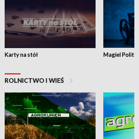
Karty na stół
Magiel Polity
ROLNICTWO I WIEŚ