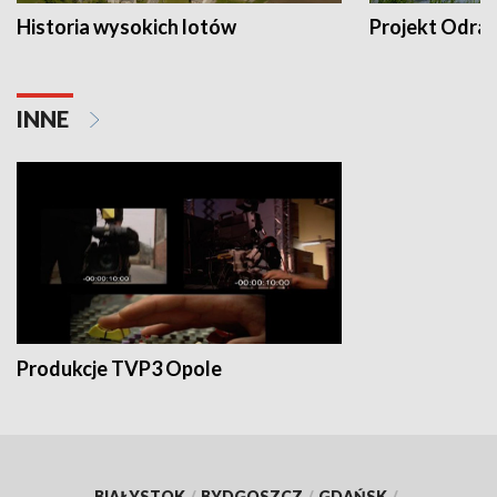
Historia wysokich lotów
Projekt Odra
INNE
Produkcje TVP3 Opole
BIAŁYSTOK
/
BYDGOSZCZ
/
GDAŃSK
/