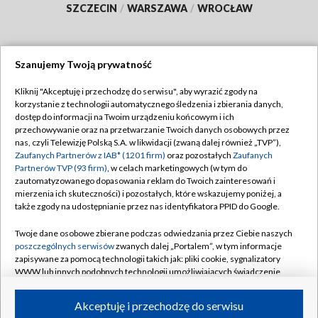
SZCZECIN
/
WARSZAWA
/
WROCŁAW
Szanujemy Twoją prywatność
Dołącz do nas:
Kliknij "Akceptuję i przechodzę do serwisu", aby wyrazić zgody na
korzystanie z technologii automatycznego śledzenia i zbierania danych,
TVP
dostęp do informacji na Twoim urządzeniu końcowym i ich
Abonament TVP
przechowywanie oraz na przetwarzanie Twoich danych osobowych przez
Regulamin TVP
nas, czyli Telewizję Polską S.A. w likwidacji (zwaną dalej również „TVP”),
Emisja w TVP
Zaufanych Partnerów z IAB* (1201 firm)
oraz pozostałych
Zaufanych
Polityka prywatności
Partnerów TVP (93 firm)
, w celach marketingowych (w tym do
Centrum informacji TVP
Moje zgody
zautomatyzowanego dopasowania reklam do Twoich zainteresowań i
mierzenia ich skuteczności) i pozostałych, które wskazujemy poniżej, a
Naziemna Telewizja Cyfrowa
Pomoc
także zgody na udostępnianie przez nas identyfikatora PPID do Google.
Sklep TVP
Biuro reklamy
Twoje dane osobowe zbierane podczas odwiedzania przez Ciebie naszych
Rada Programowa
poszczególnych serwisów
zwanych dalej „Portalem”, w tym informacje
Kontakt
zapisywane za pomocą technologii takich jak: pliki cookie, sygnalizatory
System NOS
WWW lub innych podobnych technologii umożliwiających świadczenie
dopasowanych i bezpiecznych usług, personalizację treści oraz reklam,
Informacje o nadawcy
Kanały
udostępnianie funkcji mediów społecznościowych oraz analizowanie
Akceptuję i przechodzę do serwisu
ruchu w Internecie.
Program dla prasy