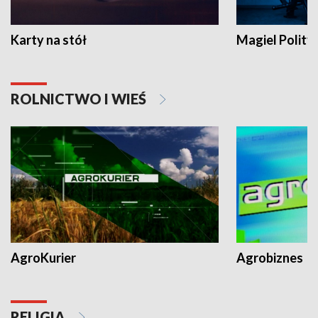
Karty na stół
Magiel Polity
ROLNICTWO I WIEŚ
AgroKurier
Agrobiznes
RELIGIA