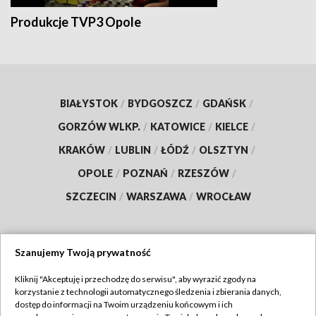
Produkcje TVP3 Opole
BIAŁYSTOK
/
BYDGOSZCZ
/
GDAŃSK
/
GORZÓW WLKP.
/
KATOWICE
/
KIELCE
/
KRAKÓW
/
LUBLIN
/
ŁÓDŹ
/
OLSZTYN
/
OPOLE
/
POZNAŃ
/
RZESZÓW
/
SZCZECIN
/
WARSZAWA
/
WROCŁAW
Szanujemy Twoją prywatność
Dołącz do nas:
Kliknij "Akceptuję i przechodzę do serwisu", aby wyrazić zgody na
korzystanie z technologii automatycznego śledzenia i zbierania danych,
TVP
dostęp do informacji na Twoim urządzeniu końcowym i ich