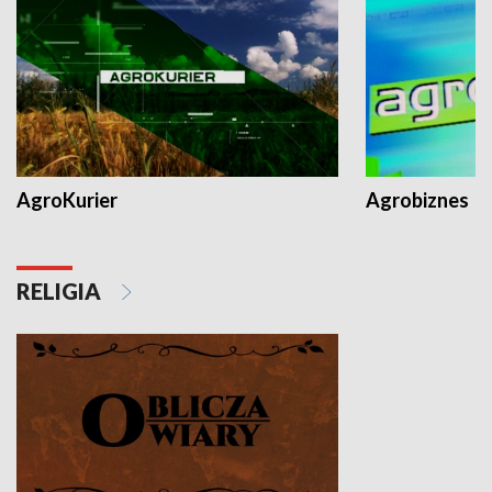
AgroKurier
Agrobiznes
RELIGIA