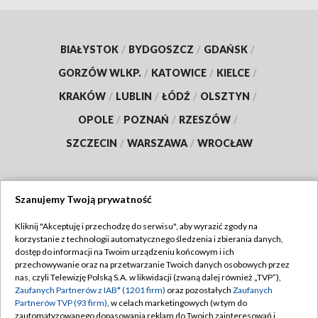
BIAŁYSTOK
/
BYDGOSZCZ
/
GDAŃSK
/
GORZÓW WLKP.
/
KATOWICE
/
KIELCE
/
KRAKÓW
/
LUBLIN
/
ŁÓDŹ
/
OLSZTYN
/
OPOLE
/
POZNAŃ
/
RZESZÓW
/
SZCZECIN
/
WARSZAWA
/
WROCŁAW
Szanujemy Twoją prywatność
Dołącz do nas:
Kliknij "Akceptuję i przechodzę do serwisu", aby wyrazić zgody na
korzystanie z technologii automatycznego śledzenia i zbierania danych,
TVP
dostęp do informacji na Twoim urządzeniu końcowym i ich
Abonament TVP
przechowywanie oraz na przetwarzanie Twoich danych osobowych przez
Regulamin TVP
nas, czyli Telewizję Polską S.A. w likwidacji (zwaną dalej również „TVP”),
Emisja w TVP
Zaufanych Partnerów z IAB* (1201 firm)
oraz pozostałych
Zaufanych
Polityka prywatności
Partnerów TVP (93 firm)
, w celach marketingowych (w tym do
Centrum informacji TVP
Moje zgody
zautomatyzowanego dopasowania reklam do Twoich zainteresowań i