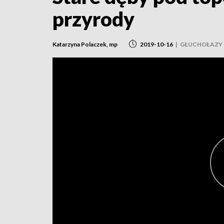
przyrody
Katarzyna Polaczek, mp
2019-10-16
|
GŁUCHOŁAZY