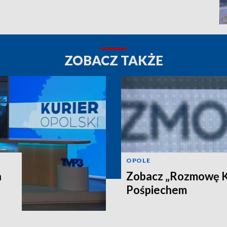
ZOBACZ TAKŻE
OPOLE
a
Zobacz „Rozmowę Ku
Pośpiechem