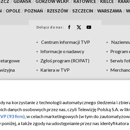
SZCZ
/
GDAŃSK
/
GORZÓW WLKP.
/
KATOWICE
/
KIELCE
/
KRA
N
/
OPOLE
/
POZNAŃ
/
RZESZÓW
/
SZCZECIN
/
WARSZAWA
/
W
Dołącz do nas:
Centrum informacji TVP
Naziemna
Informacje o nadawcy
Program d
zetargowe
Zgłoś program (ROPAT)
Serwis fo
wizyjna
Kariera w TVP
Merchandi
Polityka prywatności
Moje zgody
Pomoc
Biuro re
ody na korzystanie z technologii automatycznego śledzenia i zbie
 danych osobowych przez nas, czyli Telewizję Polską S.A. w likw
VP (93 firm)
, w celach marketingowych (w tym do zautomatyzow
 poniżej, a także zgody na udostępnianie przez nas identyfikator