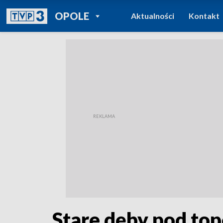
POWRÓT DO
OPOLE
Aktualności
Kontakt
TVP REGIONY
Stare dęby pod top