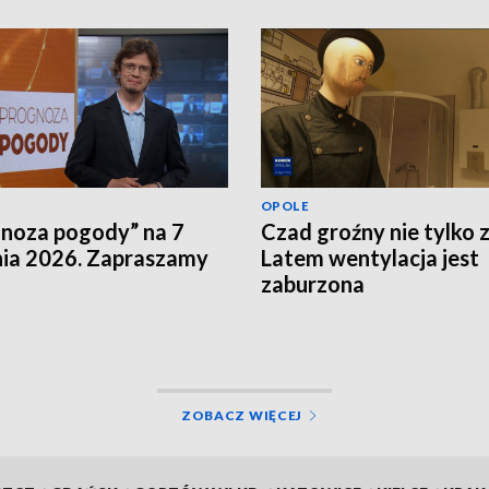
OPOLE
noza pogody” na 7
Czad groźny nie tylko 
nia 2026. Zapraszamy
Latem wentylacja jest
zaburzona
ZOBACZ WIĘCEJ