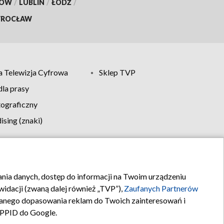
KÓW
/
LUBLIN
/
ŁÓDŹ
/
ROCŁAW
 Telewizja Cyfrowa
Sklep TVP
la prasy
tograficzny
sing (znaki)
klamy
Kontakt
rania danych, dostęp do informacji na Twoim urządzeniu
idacji (zwaną dalej również „TVP”),
Zaufanych Partnerów
anego dopasowania reklam do Twoich zainteresowań i
a PPID do Google.