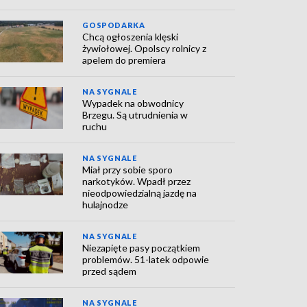
GOSPODARKA
Chcą ogłoszenia klęski
żywiołowej. Opolscy rolnicy z
apelem do premiera
NA SYGNALE
Wypadek na obwodnicy
Brzegu. Są utrudnienia w
ruchu
NA SYGNALE
Miał przy sobie sporo
narkotyków. Wpadł przez
nieodpowiedzialną jazdę na
hulajnodze
NA SYGNALE
Niezapięte pasy początkiem
problemów. 51-latek odpowie
przed sądem
NA SYGNALE