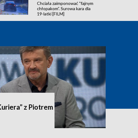
Chciała zaimponować "fajnym
chłopakom”. Surowa kara dla
19-latki [FILM]
riera” z Piotrem