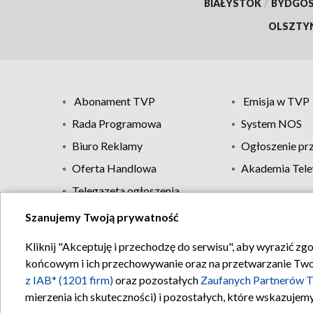
BIAŁYSTOK
/
BYDGO
OLSZTY
Abonament TVP
Emisja w TVP
Rada Programowa
System NOS
Biuro Reklamy
Ogłoszenie pr
Oferta Handlowa
Akademia Tele
Telegazeta ogłoszenia
Szanujemy Twoją prywatność
Regulamin TVP
Kliknij "Akceptuję i przechodzę do serwisu", aby wyrazić zg
końcowym i ich przechowywanie oraz na przetwarzanie Twoich
z IAB* (1201 firm)
oraz pozostałych
Zaufanych Partnerów T
mierzenia ich skuteczności) i pozostałych, które wskazujemy