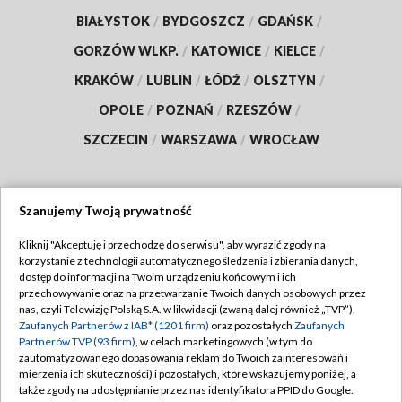
BIAŁYSTOK
/
BYDGOSZCZ
/
GDAŃSK
/
GORZÓW WLKP.
/
KATOWICE
/
KIELCE
/
KRAKÓW
/
LUBLIN
/
ŁÓDŹ
/
OLSZTYN
/
OPOLE
/
POZNAŃ
/
RZESZÓW
/
SZCZECIN
/
WARSZAWA
/
WROCŁAW
Szanujemy Twoją prywatność
Dołącz do nas:
Kliknij "Akceptuję i przechodzę do serwisu", aby wyrazić zgody na
korzystanie z technologii automatycznego śledzenia i zbierania danych,
TVP
dostęp do informacji na Twoim urządzeniu końcowym i ich
Abonament TVP
przechowywanie oraz na przetwarzanie Twoich danych osobowych przez
Regulamin TVP
nas, czyli Telewizję Polską S.A. w likwidacji (zwaną dalej również „TVP”),
Emisja w TVP
Polityka prywatności
Zaufanych Partnerów z IAB* (1201 firm)
oraz pozostałych
Zaufanych
Partnerów TVP (93 firm)
, w celach marketingowych (w tym do
Centrum informacji TVP
Moje zgody
zautomatyzowanego dopasowania reklam do Twoich zainteresowań i
mierzenia ich skuteczności) i pozostałych, które wskazujemy poniżej, a
Naziemna Telewizja Cyfrowa
Pomoc
także zgody na udostępnianie przez nas identyfikatora PPID do Google.