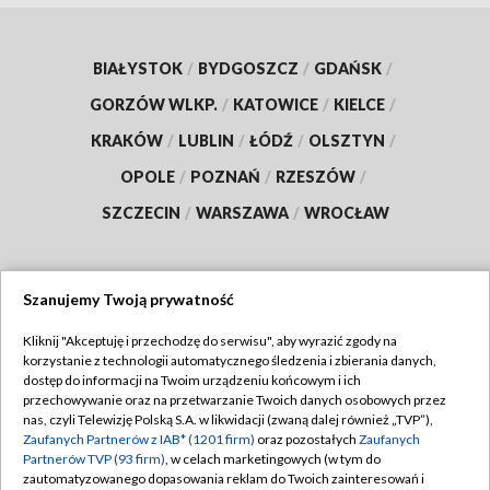
BIAŁYSTOK
/
BYDGOSZCZ
/
GDAŃSK
/
GORZÓW WLKP.
/
KATOWICE
/
KIELCE
/
KRAKÓW
/
LUBLIN
/
ŁÓDŹ
/
OLSZTYN
/
OPOLE
/
POZNAŃ
/
RZESZÓW
/
SZCZECIN
/
WARSZAWA
/
WROCŁAW
Szanujemy Twoją prywatność
Dołącz do nas:
Kliknij "Akceptuję i przechodzę do serwisu", aby wyrazić zgody na
korzystanie z technologii automatycznego śledzenia i zbierania danych,
TVP
dostęp do informacji na Twoim urządzeniu końcowym i ich
Abonament TVP
przechowywanie oraz na przetwarzanie Twoich danych osobowych przez
Regulamin TVP
nas, czyli Telewizję Polską S.A. w likwidacji (zwaną dalej również „TVP”),
Emisja w TVP
Polityka prywatności
Zaufanych Partnerów z IAB* (1201 firm)
oraz pozostałych
Zaufanych
Partnerów TVP (93 firm)
, w celach marketingowych (w tym do
Centrum informacji TVP
Moje zgody
zautomatyzowanego dopasowania reklam do Twoich zainteresowań i