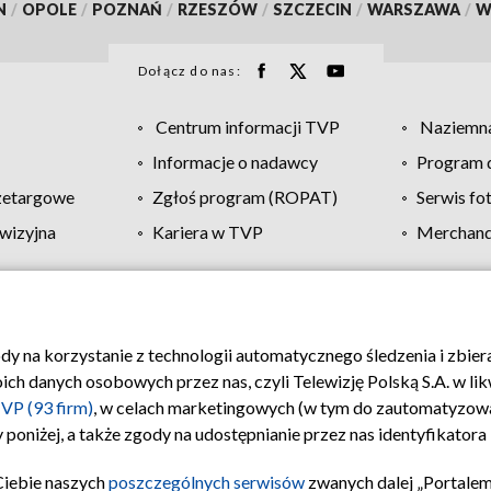
N
/
OPOLE
/
POZNAŃ
/
RZESZÓW
/
SZCZECIN
/
WARSZAWA
/
W
Dołącz do nas:
Centrum informacji TVP
Naziemna
Informacje o nadawcy
Program d
zetargowe
Zgłoś program (ROPAT)
Serwis fo
wizyjna
Kariera w TVP
Merchandi
Polityka prywatności
Moje zgody
Pomoc
Biuro re
ody na korzystanie z technologii automatycznego śledzenia i zbie
 danych osobowych przez nas, czyli Telewizję Polską S.A. w likw
VP (93 firm)
, w celach marketingowych (w tym do zautomatyzow
 poniżej, a także zgody na udostępnianie przez nas identyfikator
Ciebie naszych
poszczególnych serwisów
zwanych dalej „Portalem