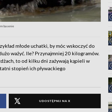
ym basenie
zykład młode uchatki, by móc wskoczyć do
użo ważyć. Ile? Przynajmniej 20 kilogramów.
dżach, to od kilku dni zażywają kąpieli w
statni stopień ich pływackiego
UDOSTĘPNIJ NA X