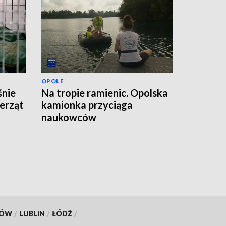
OPOLE
śnie
Na tropie ramienic. Opolska
erząt
kamionka przyciąga
naukowców
KÓW
/
LUBLIN
/
ŁÓDŹ
/