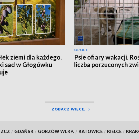
OPOLE
ek ziemi dla każdego.
Psie ofiary wakacji. Ro
ki sad w Głogówku
liczba porzuconych zwi
uje
ZOBACZ WIĘCEJ
SZCZ
/
GDAŃSK
/
GORZÓW WLKP.
/
KATOWICE
/
KIELCE
/
KRA