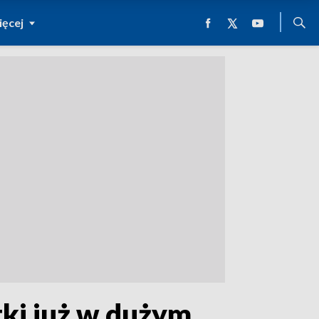
ęcej
ki już w dużym