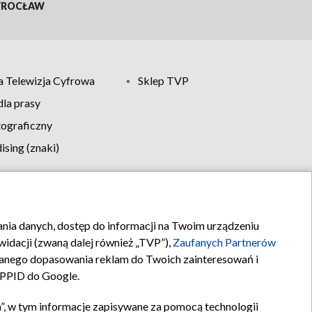
ROCŁAW
 Telewizja Cyfrowa
Sklep TVP
la prasy
tograficzny
sing (znaki)
klamy
Kontakt
rania danych, dostęp do informacji na Twoim urządzeniu
idacji (zwaną dalej również „TVP”),
Zaufanych Partnerów
anego dopasowania reklam do Twoich zainteresowań i
a PPID do Google.
”, w tym informacje zapisywane za pomocą technologii