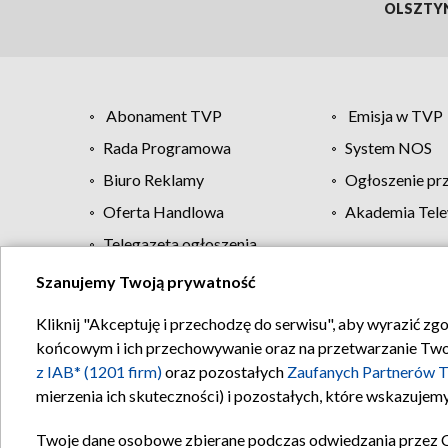
OLSZTY
Abonament TVP
Emisja w TVP
Rada Programowa
System NOS
Biuro Reklamy
Ogłoszenie pr
Oferta Handlowa
Akademia Tele
Telegazeta ogłoszenia
Szanujemy Twoją prywatność
Regulamin TVP
Kliknij "Akceptuję i przechodzę do serwisu", aby wyrazić zg
końcowym i ich przechowywanie oraz na przetwarzanie Twoich
z IAB* (1201 firm)
oraz pozostałych
Zaufanych Partnerów T
mierzenia ich skuteczności) i pozostałych, które wskazujemy
Twoje dane osobowe zbierane podczas odwiedzania przez 