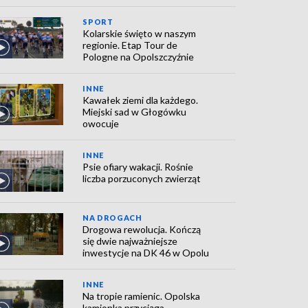
SPORT
Kolarskie święto w naszym
regionie. Etap Tour de
Pologne na Opolszczyźnie
INNE
Kawałek ziemi dla każdego.
Miejski sad w Głogówku
owocuje
INNE
Psie ofiary wakacji. Rośnie
liczba porzuconych zwierząt
NA DROGACH
Drogowa rewolucja. Kończą
się dwie najważniejsze
inwestycje na DK 46 w Opolu
INNE
Na tropie ramienic. Opolska
kamionka przyciąga