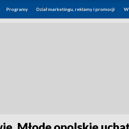
Programy
Dział marketingu, reklamy i promocji
Wi
ie. Młode opolskie uchat