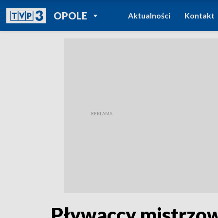
POWRÓT DO
OPOLE
Aktualności
Kontakt
TVP REGIONY
Pływaccy mistrzow