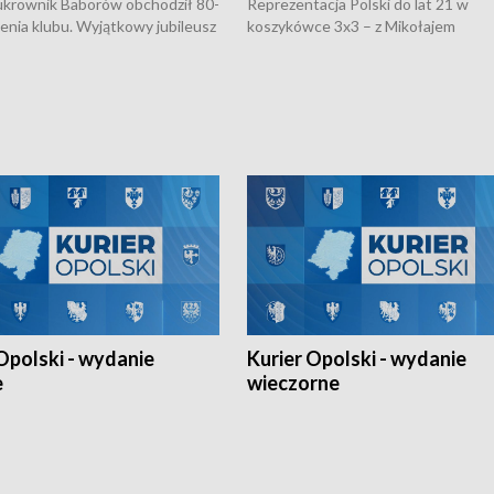
rownik Baborów obchodził 80-
Reprezentacja Polski do lat 21 w
nienia klubu. Wyjątkowy jubileusz
koszykówce 3x3 – z Mikołajem
 na sportowo. W programie
Kowalczykiem z opolskiego AZS-u 
 turnieju eliminacyjnym
składzie - wygrała dwa z trzech tur
h Mistrzostw w siatkówce
w ramach Ligi Narodów. Rywalizacja
 amatorów w Opolu oraz o
odbyła się w węgierskim Szolnok.
lejarza Opole. Zapraszamy!
Opolski - wydanie
Kurier Opolski - wydanie
e
wieczorne