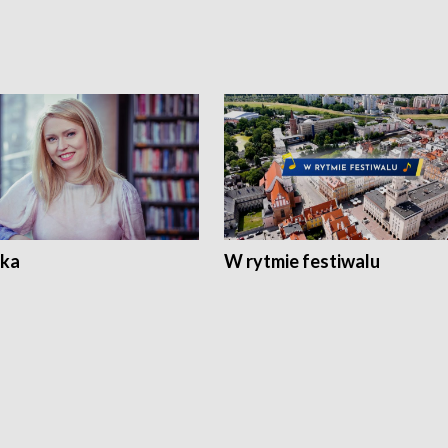
ka
W rytmie festiwalu