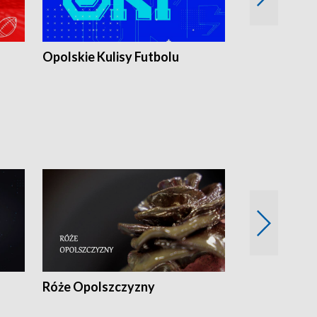
Opolskie Kulisy Futbolu
Złote chwile
sportu
Róże Opolszczyzny
Czas report