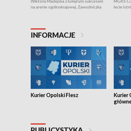
Wiktoria Madejska z kolejnym sukcesem
MGKS Cuk
na arenie ogólnokrajowej. Zawodniczka
lecie ist
Klubu Kolarskiego Ziemia Brzeska
odbył się
została podwójna Mistrzynią Polski
również o
Juniorów Młodszych w kolarstwie
Otwartyc
torowym.
plażowej
INFORMACJE
meczu Ko
Kurier Opolski Flesz
Kurier 
główn
PUBLICYSTYKA