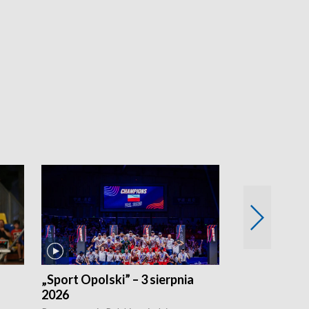
„Sport Opolski” – 3 sierpnia
„Sport Opolsk
2026
Reprezentacja P