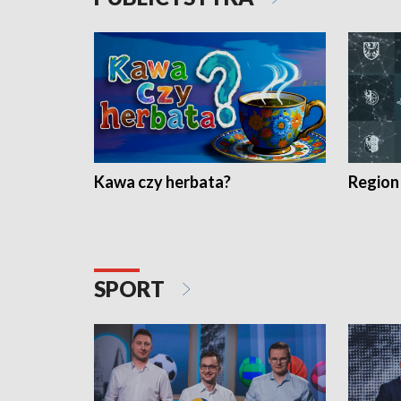
Kawa czy herbata?
Region
SPORT