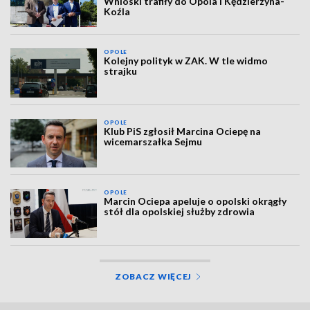
Wnioski trafiły do Opola i Kędzierzyna-
Koźla
OPOLE
Kolejny polityk w ZAK. W tle widmo
strajku
OPOLE
Klub PiS zgłosił Marcina Ociepę na
wicemarszałka Sejmu
OPOLE
Marcin Ociepa apeluje o opolski okrągły
stół dla opolskiej służby zdrowia
ZOBACZ WIĘCEJ