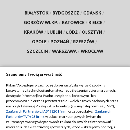
BIAŁYSTOK
/
BYDGOSZCZ
/
GDAŃSK
/
GORZÓW WLKP.
/
KATOWICE
/
KIELCE
/
KRAKÓW
/
LUBLIN
/
ŁÓDŹ
/
OLSZTYN
/
OPOLE
/
POZNAŃ
/
RZESZÓW
/
SZCZECIN
/
WARSZAWA
/
WROCŁAW
Szanujemy Twoją prywatność
Dołącz do nas:
Kliknij "Akceptuję i przechodzę do serwisu", aby wyrazić zgody na
korzystanie z technologii automatycznego śledzenia i zbierania danych,
TVP
dostęp do informacji na Twoim urządzeniu końcowym i ich
Abonament TVP
przechowywanie oraz na przetwarzanie Twoich danych osobowych przez
Regulamin TVP
nas, czyli Telewizję Polską S.A. w likwidacji (zwaną dalej również „TVP”),
Emisja w TVP
Polityka prywatności
Zaufanych Partnerów z IAB* (1201 firm)
oraz pozostałych
Zaufanych
Partnerów TVP (93 firm)
, w celach marketingowych (w tym do
Centrum informacji TVP
Moje zgody
zautomatyzowanego dopasowania reklam do Twoich zainteresowań i
mierzenia ich skuteczności) i pozostałych, które wskazujemy poniżej, a
Naziemna Telewizja Cyfrowa