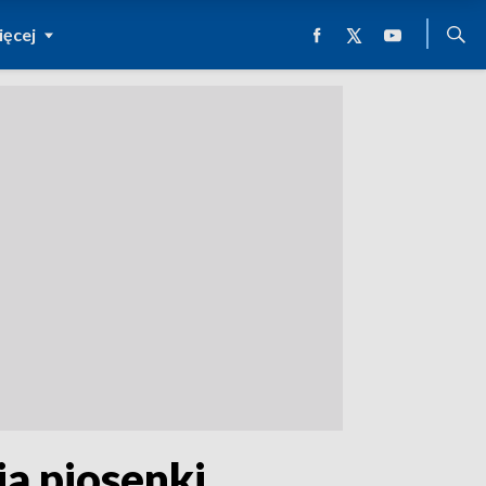
ęcej
ia piosenki