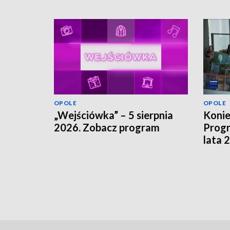
OPOLE
OPOLE
„Wejściówka” – 5 sierpnia
Koni
2026. Zobacz program
Progr
lata 
szuka
finan