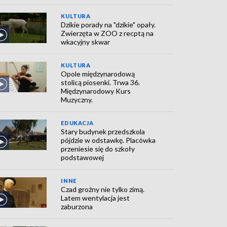
KULTURA
Dzikie porady na "dzikie" opały.
Zwierzęta w ZOO z recptą na
wkacyjny skwar
KULTURA
Opole międzynarodową
stolicą piosenki. Trwa 36.
Międzynarodowy Kurs
Muzyczny.
EDUKACJA
Stary budynek przedszkola
pójdzie w odstawkę. Placówka
przeniesie się do szkoły
podstawowej
INNE
Czad groźny nie tylko zimą.
Latem wentylacja jest
zaburzona