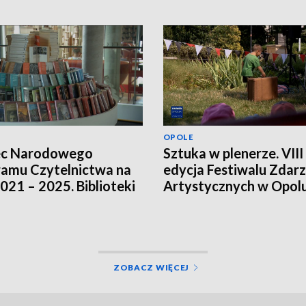
OPOLE
ec Narodowego
Sztuka w plenerze. VIII
amu Czytelnictwa na
edycja Festiwalu Zdar
2021 – 2025. Biblioteki
Artystycznych w Opol
ją innych źródeł
sowania
ZOBACZ WIĘCEJ