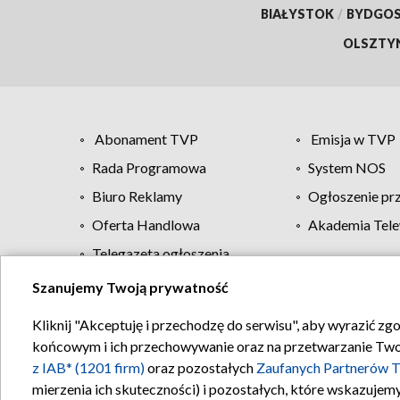
BIAŁYSTOK
/
BYDGO
OLSZTY
Abonament TVP
Emisja w TVP
Rada Programowa
System NOS
Biuro Reklamy
Ogłoszenie pr
Oferta Handlowa
Akademia Tele
Telegazeta ogłoszenia
Szanujemy Twoją prywatność
Regulamin TVP
Kliknij "Akceptuję i przechodzę do serwisu", aby wyrazić zg
końcowym i ich przechowywanie oraz na przetwarzanie Twoich
z IAB* (1201 firm)
oraz pozostałych
Zaufanych Partnerów T
mierzenia ich skuteczności) i pozostałych, które wskazujemy