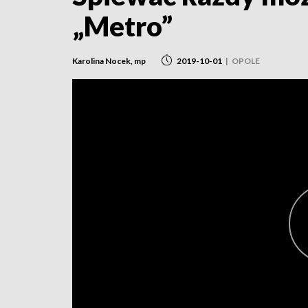
„Metro”
Karolina Nocek, mp
2019-10-01
|
OPOLE