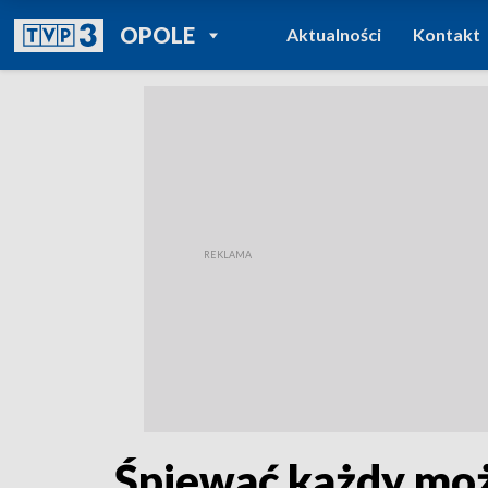
POWRÓT DO
OPOLE
Aktualności
Kontakt
TVP REGIONY
Śpiewać każdy może