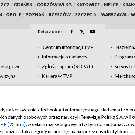
SZCZ
/
GDAŃSK
/
GORZÓW WLKP.
/
KATOWICE
/
KIELCE
/
KRA
N
/
OPOLE
/
POZNAŃ
/
RZESZÓW
/
SZCZECIN
/
WARSZAWA
/
W
Dołącz do nas:
Centrum informacji TVP
Naziemna
Informacje o nadawcy
Program d
zetargowe
Zgłoś program (ROPAT)
Serwis fo
wizyjna
Kariera w TVP
Merchandi
Polityka prywatności
Moje zgody
Pomoc
Biuro re
ody na korzystanie z technologii automatycznego śledzenia i zbie
 danych osobowych przez nas, czyli Telewizję Polską S.A. w likw
VP (93 firm)
, w celach marketingowych (w tym do zautomatyzow
 poniżej, a także zgody na udostępnianie przez nas identyfikator