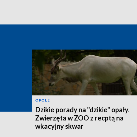
OPOLE
Dzikie porady na "dzikie" opały.
Zwierzęta w ZOO z recptą na
wkacyjny skwar