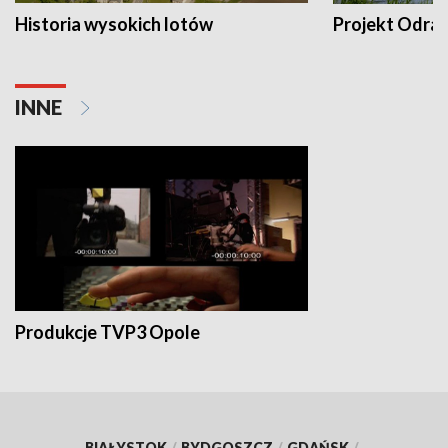
Historia wysokich lotów
Projekt Odra
INNE
Produkcje TVP3 Opole
BIAŁYSTOK
/
BYDGOSZCZ
/
GDAŃSK
/