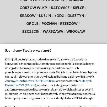
GORZÓW WLKP.
/
KATOWICE
/
KIELCE
/
KRAKÓW
/
LUBLIN
/
ŁÓDŹ
/
OLSZTYN
/
OPOLE
/
POZNAŃ
/
RZESZÓW
/
SZCZECIN
/
WARSZAWA
/
WROCŁAW
Szanujemy Twoją prywatność
Dołącz do nas:
Kliknij "Akceptuję i przechodzę do serwisu", aby wyrazić zgody na
korzystanie z technologii automatycznego śledzenia i zbierania danych,
TVP
dostęp do informacji na Twoim urządzeniu końcowym i ich
Abonament TVP
przechowywanie oraz na przetwarzanie Twoich danych osobowych przez
Regulamin TVP
nas, czyli Telewizję Polską S.A. w likwidacji (zwaną dalej również „TVP”),
Emisja w TVP
Zaufanych Partnerów z IAB* (1201 firm)
oraz pozostałych
Zaufanych
Polityka prywatności
Partnerów TVP (93 firm)
, w celach marketingowych (w tym do
Centrum informacji TVP
Moje zgody
zautomatyzowanego dopasowania reklam do Twoich zainteresowań i
mierzenia ich skuteczności) i pozostałych, które wskazujemy poniżej, a
Naziemna Telewizja Cyfrowa
Pomoc
także zgody na udostępnianie przez nas identyfikatora PPID do Google.
Sklep TVP
Biuro reklamy