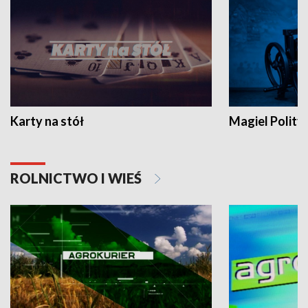
Karty na stół
Magiel Polity
ROLNICTWO I WIEŚ