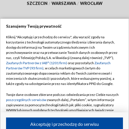
SZCZECIN
/
WARSZAWA
/
WROCŁAW
Szanujemy Twoją prywatność
Dołącz do nas:
Kliknij "Akceptuję i przechodzę do serwisu", aby wyrazić zgody na
korzystanie z technologii automatycznego śledzenia i zbierania danych,
TVP
dostęp do informacji na Twoim urządzeniu końcowym i ich
Abonament TVP
przechowywanie oraz na przetwarzanie Twoich danych osobowych przez
Regulamin TVP
nas, czyli Telewizję Polską S.A. w likwidacji (zwaną dalej również „TVP”),
Emisja w TVP
Zaufanych Partnerów z IAB* (1201 firm)
oraz pozostałych
Zaufanych
Polityka prywatności
Partnerów TVP (93 firm)
, w celach marketingowych (w tym do
Centrum informacji TVP
Moje zgody
zautomatyzowanego dopasowania reklam do Twoich zainteresowań i
mierzenia ich skuteczności) i pozostałych, które wskazujemy poniżej, a
Naziemna Telewizja Cyfrowa
Pomoc
także zgody na udostępnianie przez nas identyfikatora PPID do Google.
Sklep TVP
Biuro reklamy
Twoje dane osobowe zbierane podczas odwiedzania przez Ciebie naszych
Rada Programowa
poszczególnych serwisów
zwanych dalej „Portalem”, w tym informacje
Kontakt
zapisywane za pomocą technologii takich jak: pliki cookie, sygnalizatory
System NOS
WWW lub innych podobnych technologii umożliwiających świadczenie
dopasowanych i bezpiecznych usług, personalizację treści oraz reklam,
Informacje o nadawcy
Kanały
udostępnianie funkcji mediów społecznościowych oraz analizowanie
Akceptuję i przechodzę do serwisu
ruchu w Internecie.
Program dla prasy