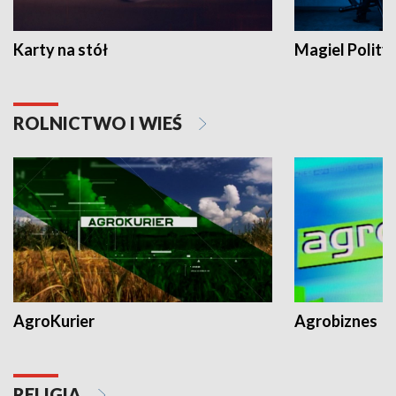
Karty na stół
Magiel Polity
ROLNICTWO I WIEŚ
AgroKurier
Agrobiznes
RELIGIA