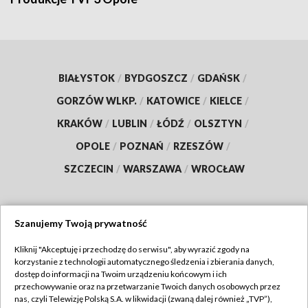
BIAŁYSTOK
/
BYDGOSZCZ
/
GDAŃSK
/
GORZÓW WLKP.
/
KATOWICE
/
KIELCE
/
KRAKÓW
/
LUBLIN
/
ŁÓDŹ
/
OLSZTYN
/
OPOLE
/
POZNAŃ
/
RZESZÓW
/
SZCZECIN
/
WARSZAWA
/
WROCŁAW
Szanujemy Twoją prywatność
Dołącz do nas:
Kliknij "Akceptuję i przechodzę do serwisu", aby wyrazić zgody na
korzystanie z technologii automatycznego śledzenia i zbierania danych,
TVP
dostęp do informacji na Twoim urządzeniu końcowym i ich
Abonament TVP
przechowywanie oraz na przetwarzanie Twoich danych osobowych przez
Regulamin TVP
nas, czyli Telewizję Polską S.A. w likwidacji (zwaną dalej również „TVP”),