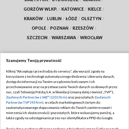
GORZÓW WLKP.
/
KATOWICE
/
KIELCE
/
KRAKÓW
/
LUBLIN
/
ŁÓDŹ
/
OLSZTYN
/
OPOLE
/
POZNAŃ
/
RZESZÓW
/
SZCZECIN
/
WARSZAWA
/
WROCŁAW
Szanujemy Twoją prywatność
Dołącz do nas:
Kliknij "Akceptuję i przechodzę do serwisu", aby wyrazić zgody na
korzystanie z technologii automatycznego śledzenia i zbierania danych,
TVP
dostęp do informacji na Twoim urządzeniu końcowym i ich
Abonament TVP
przechowywanie oraz na przetwarzanie Twoich danych osobowych przez
Regulamin TVP
nas, czyli Telewizję Polską S.A. w likwidacji (zwaną dalej również „TVP”),
Emisja w TVP
Polityka prywatności
Zaufanych Partnerów z IAB* (1201 firm)
oraz pozostałych
Zaufanych
Partnerów TVP (93 firm)
, w celach marketingowych (w tym do
Centrum informacji TVP
Moje zgody
zautomatyzowanego dopasowania reklam do Twoich zainteresowań i
mierzenia ich skuteczności) i pozostałych, które wskazujemy poniżej, a
Naziemna Telewizja Cyfrowa
Pomoc
także zgody na udostępnianie przez nas identyfikatora PPID do Google.
Sklep TVP
Biuro reklamy
Twoje dane osobowe zbierane podczas odwiedzania przez Ciebie naszych