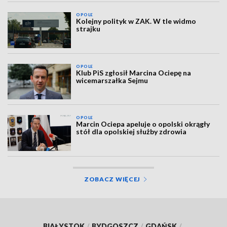
OPOLE
Kolejny polityk w ZAK. W tle widmo
strajku
OPOLE
Klub PiS zgłosił Marcina Ociepę na
wicemarszałka Sejmu
OPOLE
Marcin Ociepa apeluje o opolski okrągły
stół dla opolskiej służby zdrowia
ZOBACZ WIĘCEJ
BIAŁYSTOK
/
BYDGOSZCZ
/
GDAŃSK
/