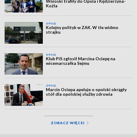
Wnioski trafiły do Opola i Kędzierzyna-
Koźla
OPOLE
Kolejny polityk w ZAK. W tle widmo
strajku
OPOLE
Klub PiS zgłosił Marcina Ociepę na
wicemarszałka Sejmu
OPOLE
Marcin Ociepa apeluje o opolski okrągły
stół dla opolskiej służby zdrowia
ZOBACZ WIĘCEJ