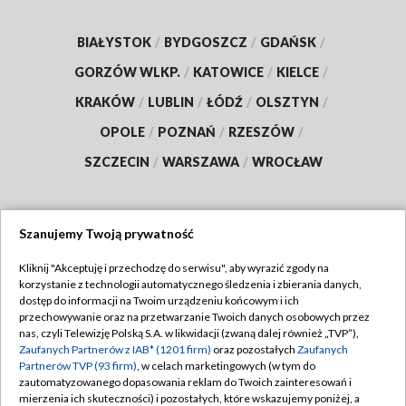
BIAŁYSTOK
/
BYDGOSZCZ
/
GDAŃSK
/
GORZÓW WLKP.
/
KATOWICE
/
KIELCE
/
KRAKÓW
/
LUBLIN
/
ŁÓDŹ
/
OLSZTYN
/
OPOLE
/
POZNAŃ
/
RZESZÓW
/
SZCZECIN
/
WARSZAWA
/
WROCŁAW
Szanujemy Twoją prywatność
Dołącz do nas:
Kliknij "Akceptuję i przechodzę do serwisu", aby wyrazić zgody na
korzystanie z technologii automatycznego śledzenia i zbierania danych,
TVP
dostęp do informacji na Twoim urządzeniu końcowym i ich
Abonament TVP
przechowywanie oraz na przetwarzanie Twoich danych osobowych przez
Regulamin TVP
nas, czyli Telewizję Polską S.A. w likwidacji (zwaną dalej również „TVP”),
Emisja w TVP
Polityka prywatności
Zaufanych Partnerów z IAB* (1201 firm)
oraz pozostałych
Zaufanych
Partnerów TVP (93 firm)
, w celach marketingowych (w tym do
Centrum informacji TVP
Moje zgody
zautomatyzowanego dopasowania reklam do Twoich zainteresowań i
mierzenia ich skuteczności) i pozostałych, które wskazujemy poniżej, a
Naziemna Telewizja Cyfrowa