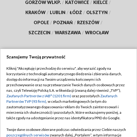
GORZÓW WLKP.
/
KATOWICE
/
KIELCE
/
KRAKÓW
/
LUBLIN
/
ŁÓDŹ
/
OLSZTYN
/
OPOLE
/
POZNAŃ
/
RZESZÓW
/
SZCZECIN
/
WARSZAWA
/
WROCŁAW
Szanujemy Twoją prywatność
Dołącz do nas:
Kliknij "Akceptuję i przechodzę do serwisu", aby wyrazić zgody na
korzystanie z technologii automatycznego śledzenia i zbierania danych,
TVP
dostęp do informacji na Twoim urządzeniu końcowym i ich
Abonament TVP
przechowywanie oraz na przetwarzanie Twoich danych osobowych przez
Regulamin TVP
nas, czyli Telewizję Polską S.A. w likwidacji (zwaną dalej również „TVP”),
Emisja w TVP
Polityka prywatności
Zaufanych Partnerów z IAB* (1201 firm)
oraz pozostałych
Zaufanych
Partnerów TVP (93 firm)
, w celach marketingowych (w tym do
Centrum informacji TVP
Moje zgody
zautomatyzowanego dopasowania reklam do Twoich zainteresowań i
mierzenia ich skuteczności) i pozostałych, które wskazujemy poniżej, a
Naziemna Telewizja Cyfrowa
Pomoc
także zgody na udostępnianie przez nas identyfikatora PPID do Google.
Sklep TVP
Biuro reklamy
Twoje dane osobowe zbierane podczas odwiedzania przez Ciebie naszych
Rada Programowa
Kontakt
poszczególnych serwisów
zwanych dalej „Portalem”, w tym informacje