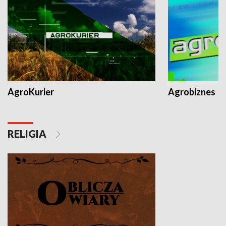
AgroKurier
Agrobiznes
RELIGIA