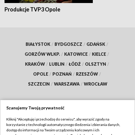
Produkcje TVP3 Opole
BIAŁYSTOK
/
BYDGOSZCZ
/
GDAŃSK
/
GORZÓW WLKP.
/
KATOWICE
/
KIELCE
/
KRAKÓW
/
LUBLIN
/
ŁÓDŹ
/
OLSZTYN
/
OPOLE
/
POZNAŃ
/
RZESZÓW
/
SZCZECIN
/
WARSZAWA
/
WROCŁAW
Szanujemy Twoją prywatność
Dołącz do nas:
Kliknij "Akceptuję i przechodzę do serwisu", aby wyrazić zgody na
korzystanie z technologii automatycznego śledzenia i zbierania danych,
TVP
dostęp do informacji na Twoim urządzeniu końcowym i ich