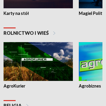
Karty na stół
Magiel Polity
ROLNICTWO I WIEŚ
AgroKurier
Agrobiznes
RELIGIA