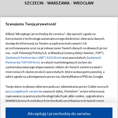
SZCZECIN
/
WARSZAWA
/
WROCŁAW
Szanujemy Twoją prywatność
Dołącz do nas:
Kliknij "Akceptuję i przechodzę do serwisu", aby wyrazić zgody na
korzystanie z technologii automatycznego śledzenia i zbierania danych,
TVP
dostęp do informacji na Twoim urządzeniu końcowym i ich
Abonament TVP
przechowywanie oraz na przetwarzanie Twoich danych osobowych przez
Regulamin TVP
nas, czyli Telewizję Polską S.A. w likwidacji (zwaną dalej również „TVP”),
Emisja w TVP
Zaufanych Partnerów z IAB* (1201 firm)
oraz pozostałych
Zaufanych
Polityka prywatności
Partnerów TVP (93 firm)
, w celach marketingowych (w tym do
Centrum informacji TVP
Moje zgody
zautomatyzowanego dopasowania reklam do Twoich zainteresowań i
mierzenia ich skuteczności) i pozostałych, które wskazujemy poniżej, a
Naziemna Telewizja Cyfrowa
Pomoc
także zgody na udostępnianie przez nas identyfikatora PPID do Google.
Sklep TVP
Biuro reklamy
Twoje dane osobowe zbierane podczas odwiedzania przez Ciebie naszych
Rada Programowa
poszczególnych serwisów
zwanych dalej „Portalem”, w tym informacje
Kontakt
zapisywane za pomocą technologii takich jak: pliki cookie, sygnalizatory
System NOS
WWW lub innych podobnych technologii umożliwiających świadczenie
dopasowanych i bezpiecznych usług, personalizację treści oraz reklam,
Informacje o nadawcy
Kanały
udostępnianie funkcji mediów społecznościowych oraz analizowanie
Akceptuję i przechodzę do serwisu
ruchu w Internecie.
Program dla prasy