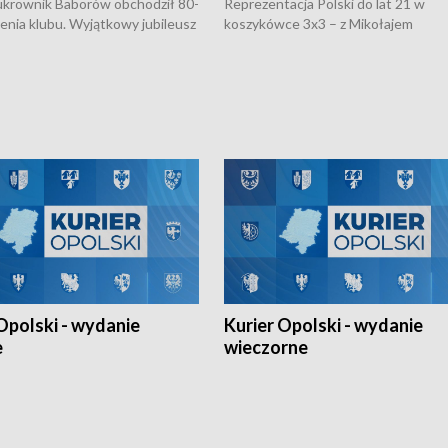
rownik Baborów obchodził 80-
Reprezentacja Polski do lat 21 w
nienia klubu. Wyjątkowy jubileusz
koszykówce 3x3 – z Mikołajem
 na sportowo. W programie
Kowalczykiem z opolskiego AZS-u 
 turnieju eliminacyjnym
składzie - wygrała dwa z trzech tur
h Mistrzostw w siatkówce
w ramach Ligi Narodów. Rywalizacja
 amatorów w Opolu oraz o
odbyła się w węgierskim Szolnok.
lejarza Opole. Zapraszamy!
Opolski - wydanie
Kurier Opolski - wydanie
e
wieczorne