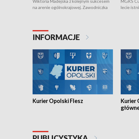
Wiktoria Madejska z kolejnym sukcesem
MGKS Cuk
na arenie ogólnokrajowej. Zawodniczka
lecie ist
Klubu Kolarskiego Ziemia Brzeska
odbył się
została podwójna Mistrzynią Polski
również o
Juniorów Młodszych w kolarstwie
Otwartyc
torowym.
plażowej
INFORMACJE
meczu Ko
Kurier Opolski Flesz
Kurier 
główn
PUBLICYSTYKA