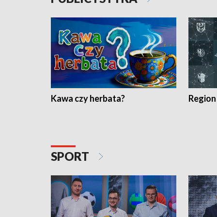
Kawa czy herbata?
Region
SPORT