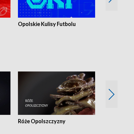
Opolskie Kulisy Futbolu
Złote chwile
sportu
Róże Opolszczyzny
Czas report