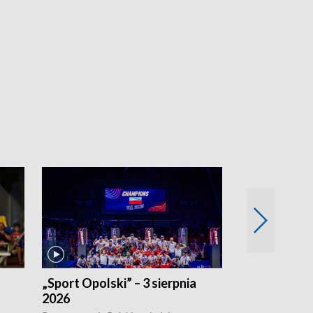
„Sport Opolski” – 3 sierpnia
„Sport Opolsk
2026
Reprezentacja P