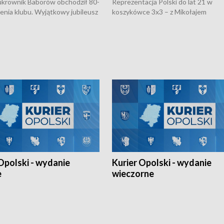
rownik Baborów obchodził 80-
Reprezentacja Polski do lat 21 w
nienia klubu. Wyjątkowy jubileusz
koszykówce 3x3 – z Mikołajem
 na sportowo. W programie
Kowalczykiem z opolskiego AZS-u 
 turnieju eliminacyjnym
składzie - wygrała dwa z trzech tur
h Mistrzostw w siatkówce
w ramach Ligi Narodów. Rywalizacja
 amatorów w Opolu oraz o
odbyła się w węgierskim Szolnok.
lejarza Opole. Zapraszamy!
Opolski - wydanie
Kurier Opolski - wydanie
e
wieczorne