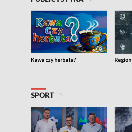
Kawa czy herbata?
Region
SPORT