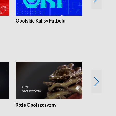
Opolskie Kulisy Futbolu
Złote chwile
sportu
Róże Opolszczyzny
Czas report