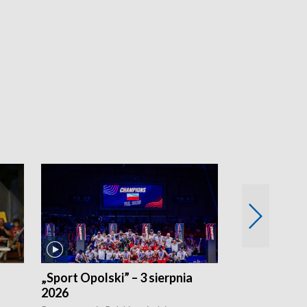
„Sport Opolski” – 3 sierpnia
„Sport Opolsk
2026
Reprezentacja P