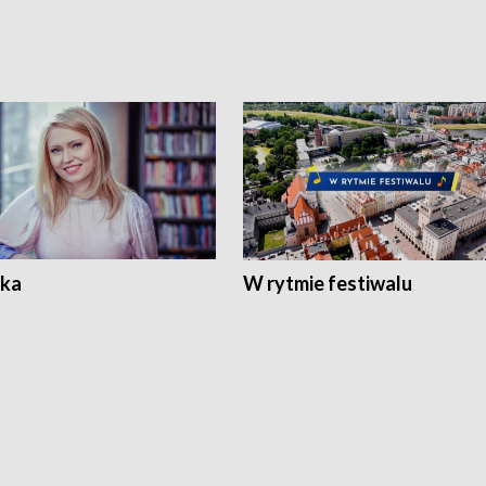
ka
W rytmie festiwalu