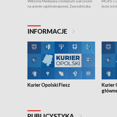
Wiktoria Madejska z kolejnym sukcesem
MGKS Cuk
na arenie ogólnokrajowej. Zawodniczka
lecie ist
Klubu Kolarskiego Ziemia Brzeska
odbył się
została podwójna Mistrzynią Polski
również o
Juniorów Młodszych w kolarstwie
Otwartyc
torowym.
plażowej
INFORMACJE
meczu Ko
Kurier Opolski Flesz
Kurier 
główn
PUBLICYSTYKA