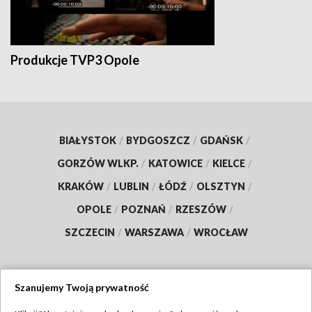
Produkcje TVP3 Opole
BIAŁYSTOK
/
BYDGOSZCZ
/
GDAŃSK
/
GORZÓW WLKP.
/
KATOWICE
/
KIELCE
/
KRAKÓW
/
LUBLIN
/
ŁÓDŹ
/
OLSZTYN
/
OPOLE
/
POZNAŃ
/
RZESZÓW
/
SZCZECIN
/
WARSZAWA
/
WROCŁAW
Szanujemy Twoją prywatność
Dołącz do nas: