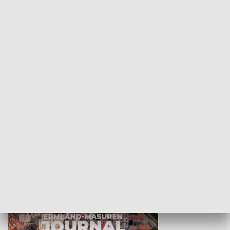
Wejściówka
Zakładka
MNIEJSZOŚCI