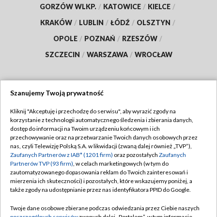
GORZÓW WLKP.
/
KATOWICE
/
KIELCE
/
KRAKÓW
/
LUBLIN
/
ŁÓDŹ
/
OLSZTYN
/
OPOLE
/
POZNAŃ
/
RZESZÓW
/
SZCZECIN
/
WARSZAWA
/
WROCŁAW
Szanujemy Twoją prywatność
Dołącz do nas:
Kliknij "Akceptuję i przechodzę do serwisu", aby wyrazić zgody na
korzystanie z technologii automatycznego śledzenia i zbierania danych,
TVP
dostęp do informacji na Twoim urządzeniu końcowym i ich
Abonament TVP
przechowywanie oraz na przetwarzanie Twoich danych osobowych przez
Regulamin TVP
nas, czyli Telewizję Polską S.A. w likwidacji (zwaną dalej również „TVP”),
Emisja w TVP
Polityka prywatności
Zaufanych Partnerów z IAB* (1201 firm)
oraz pozostałych
Zaufanych
Partnerów TVP (93 firm)
, w celach marketingowych (w tym do
Centrum informacji TVP
Moje zgody
zautomatyzowanego dopasowania reklam do Twoich zainteresowań i
mierzenia ich skuteczności) i pozostałych, które wskazujemy poniżej, a
Naziemna Telewizja Cyfrowa
Pomoc
także zgody na udostępnianie przez nas identyfikatora PPID do Google.
Sklep TVP
Biuro reklamy
Twoje dane osobowe zbierane podczas odwiedzania przez Ciebie naszych
Rada Programowa
poszczególnych serwisów
zwanych dalej „Portalem”, w tym informacje