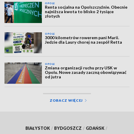
OPOLE
Renta socjalna na Opolszczyźnie. Obecnie
najniższa kwota to blisko 2 tysiące
złotych
OPOLE
3000 kilometrów rowerem pani Marii.
Jedzie dla Laury chorej na zespół Retta
OPOLE
Zmiana organizacji ruchu przy USK w
Opolu. Nowe zasady zaczną obowiązywać
od jutra
ZOBACZ WIĘCEJ
BIAŁYSTOK
/
BYDGOSZCZ
/
GDAŃSK
/