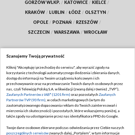
GORZÓW WLKP.
/
KATOWICE
/
KIELCE
/
KRAKÓW
/
LUBLIN
/
ŁÓDŹ
/
OLSZTYN
/
OPOLE
/
POZNAŃ
/
RZESZÓW
/
SZCZECIN
/
WARSZAWA
/
WROCŁAW
Szanujemy Twoją prywatność
Dołącz do nas:
Kliknij "Akceptuję i przechodzę do serwisu", aby wyrazić zgody na
korzystanie z technologii automatycznego śledzenia i zbierania danych,
TVP
dostęp do informacji na Twoim urządzeniu końcowym i ich
Abonament TVP
przechowywanie oraz na przetwarzanie Twoich danych osobowych przez
Regulamin TVP
nas, czyli Telewizję Polską S.A. w likwidacji (zwaną dalej również „TVP”),
Emisja w TVP
Polityka prywatności
Zaufanych Partnerów z IAB* (1201 firm)
oraz pozostałych
Zaufanych
Partnerów TVP (93 firm)
, w celach marketingowych (w tym do
Centrum informacji TVP
Moje zgody
zautomatyzowanego dopasowania reklam do Twoich zainteresowań i
mierzenia ich skuteczności) i pozostałych, które wskazujemy poniżej, a
Naziemna Telewizja Cyfrowa
Pomoc
także zgody na udostępnianie przez nas identyfikatora PPID do Google.
Sklep TVP
Biuro reklamy
Twoje dane osobowe zbierane podczas odwiedzania przez Ciebie naszych
Rada Programowa
Kontakt
poszczególnych serwisów
zwanych dalej „Portalem”, w tym informacje