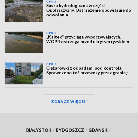
OPOLE
Susza hydrologiczna w części
Opolszczyzny. Ostrzeżenie obowiązuje do
odwołania
OPOLE
„Kajtek” przyciąga wypoczywających.
WOPR ostrzega przed ukrytym ryzykiem
OPOLE
Ciężarówki z odpadami pod kontrolą.
Sprawdzono też przewozy przez granicę
ZOBACZ WIĘCEJ
BIAŁYSTOK
/
BYDGOSZCZ
/
GDAŃSK
/